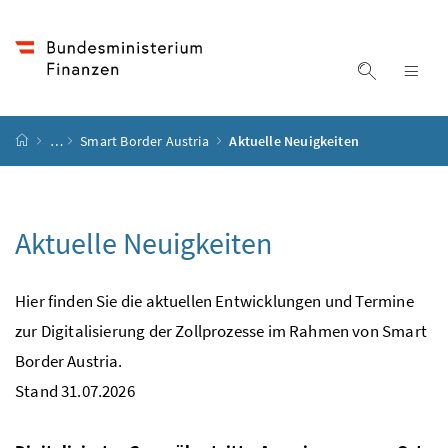
Accesskey
Accesskey
Accesskey
Accesskey
Zum Inhalt
Zum Hauptmenü
Zum Untermenü
Zur Suche
[4]
[1]
[3]
[2]
Suche ein
Nav
Startseite
…
Smart Border Austria
Aktuelle Neuigkeiten
Aktuelle Neuigkeiten
Hier finden Sie die aktuellen Entwicklungen und Termine
zur Digitalisierung der Zollprozesse im Rahmen von Smart
Border Austria.
Stand 31.07.2026