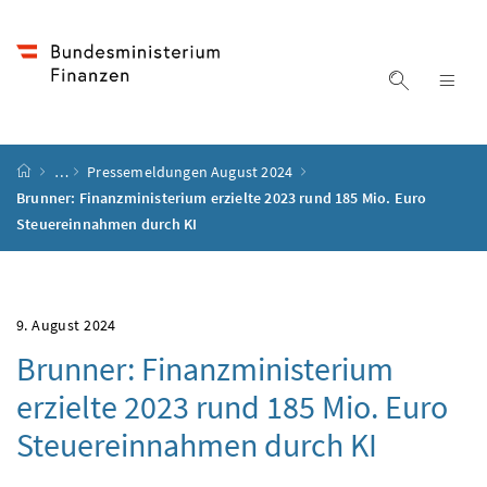
Accesskey
Accesskey
Accesskey
Accesskey
Zum Inhalt
Zum Hauptmenü
Zum Untermenü
Zur Suche
[4]
[1]
[3]
[2]
Suche ein
Nav
Startseite
…
Pressemeldungen August 2024
Brunner: Finanzministerium erzielte 2023 rund 185 Mio. Euro
Steuereinnahmen durch KI
9. August 2024
Brunner: Finanzministerium
erzielte 2023 rund 185 Mio. Euro
Steuereinnahmen durch KI