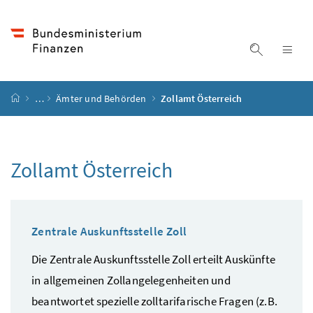
Accesskey
Accesskey
Accesskey
Accesskey
Zum Inhalt
Zum Hauptmenü
Zum Untermenü
Zur Suche
[4]
[1]
[3]
[2]
Suche ein
Nav
Startseite
…
Ämter und Behörden
Zollamt Österreich
Zollamt Österreich
Zentrale Auskunftsstelle Zoll
Die Zentrale Auskunftsstelle Zoll erteilt Auskünfte
in allgemeinen Zollangelegenheiten und
beantwortet spezielle zolltarifarische Fragen (
z.B.