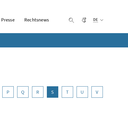
Ausgewählte Sprach
Presse
Rechtsnews
Gebärdensprache
Suche einblenden
DE
P
Q
R
S
T
U
V