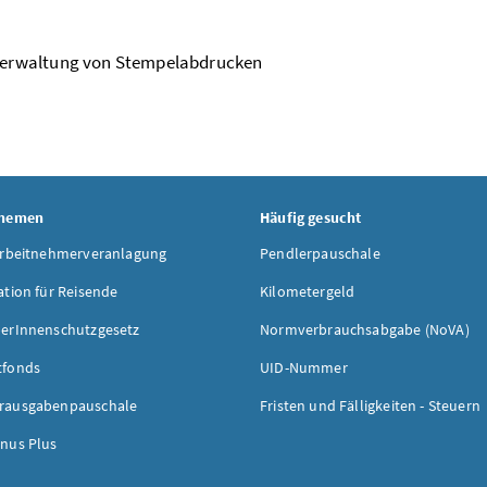
Verwaltung von Stempelabdrucken
Themen
Häufig gesucht
Arbeitnehmerveranlagung
Pendlerpauschale
ation für Reisende
Kilometergeld
erInnenschutzgesetz
Normverbrauchsabgabe (NoVA)
tfonds
UID-Nummer
rausgabenpauschale
Fristen und Fälligkeiten - Steuern
nus Plus