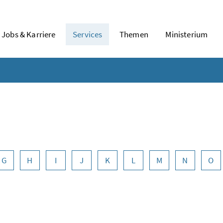
Jobs & Karriere
Services
Themen
Ministerium
G
H
I
J
K
L
M
N
O