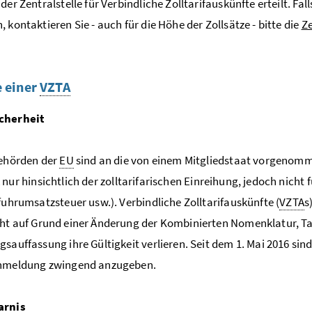
der Zentralstelle für Verbindliche Zolltarifauskünfte erteilt. Fal
, kontaktieren Sie - auch für die Höhe der Zollsätze - bitte die
Ze
e einer
VZTA
cherheit
behörden der
EU
sind an die von einem Mitgliedstaat vorgenomme
A
nur hinsichtlich der zolltarifarischen Einreihung, jedoch nich
nfuhrumsatzsteuer usw.). Verbindliche Zolltarifauskünfte (
VZTA
s
cht auf Grund einer Änderung der Kombinierten Nomenklatur, Ta
gsauffassung ihre Gültigkeit verlieren. Seit dem 1. Mai 2016 sin
anmeldung zwingend anzugeben.
arnis