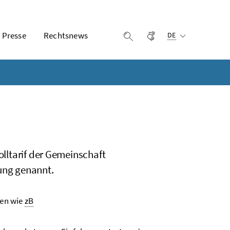
Ausgewählte Sprach
Presse
Rechtsnews
Gebärdensprache
Suche einblenden
DE
olltarif der Gemeinschaft
rung genannt.
men wie
zB