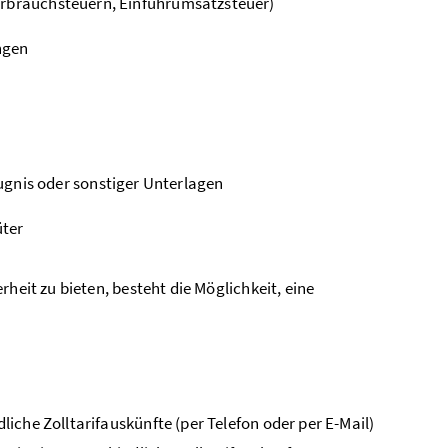
Verbrauchsteuern, Einfuhrumsatzsteuer)
ngen
gnis oder sonstiger Unterlagen
üter
heit zu bieten, besteht die Möglichkeit, eine
iche Zolltarifauskünfte (per Telefon oder per
E-Mail
)