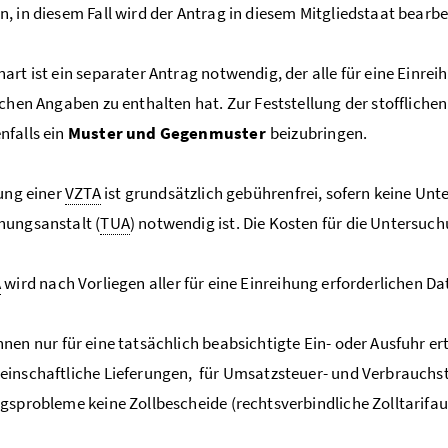
, in diesem Fall wird der Antrag in diesem Mitgliedstaat bearbe
art ist ein separater Antrag notwendig, der alle für eine Einre
ichen Angaben zu enthalten hat. Zur Feststellung der stofflic
falls ein
Muster und Gegenmuster
beizubringen.
lung einer
VZTA
ist grundsätzlich gebührenfrei, sofern keine Un
hungsanstalt (
TUA
) notwendig ist. Die Kosten für die Untersu
A
wird nach Vorliegen aller für eine Einreihung erforderlichen Da
nnen nur für eine tatsächlich beabsichtigte Ein- oder Ausfuhr e
inschaftliche Lieferungen, für Umsatzsteuer- und Verbrauchst
gsprobleme keine Zollbescheide (rechtsverbindliche Zolltarifaus