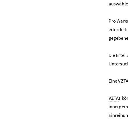
auswählen
Pro Waren
erforderl
gegebenen
Die Ertei
Untersuc
Eine
VZT
VZTA
s kö
innergeme
Einreihun