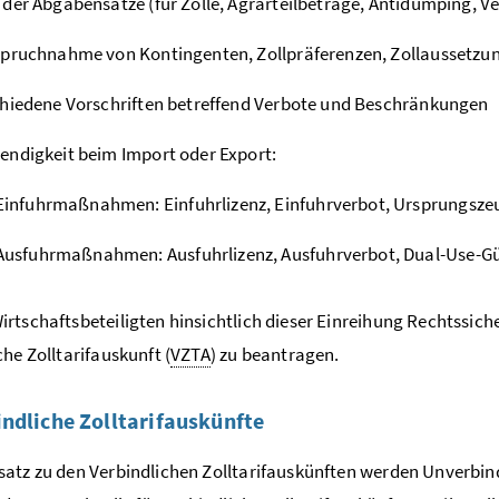
der Abgabensätze (für Zölle, Agrarteilbeträge, Antidumping, 
pruchnahme von Kontingenten, Zollpräferenzen, Zollaussetzu
hiedene Vorschriften betreffend Verbote und Beschränkungen
ndigkeit beim Import oder Export:
infuhrmaßnahmen: Einfuhrlizenz, Einfuhrverbot, Ursprungszeu
usfuhrmaßnahmen: Ausfuhrlizenz, Ausfuhrverbot, Dual-Use-G
rtschaftsbeteiligten hinsichtlich dieser Einreihung Rechtssicher
che Zolltarifauskunft (
VZTA
) zu beantragen.
ndliche Zolltarifauskünfte
atz zu den Verbindlichen Zolltarifauskünften werden Unverbindl