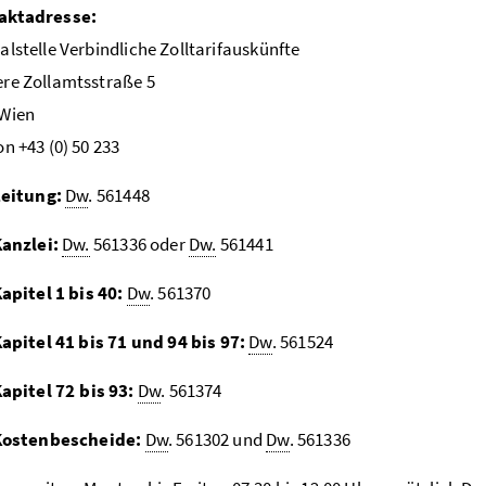
aktadresse:
alstelle Verbindliche Zolltarifauskünfte
re Zollamtsstraße 5
 Wien
on +43 (0) 50 233
eitung:
Dw
. 561448
anzlei:
Dw.
561336 oder
Dw.
561441
apitel 1 bis 40:
Dw
. 561370
apitel 41 bis 71 und 94 bis 97:
Dw
. 561524
apitel 72 bis 93:
Dw
. 561374
Kostenbescheide:
Dw
. 561302 und
Dw
. 561336