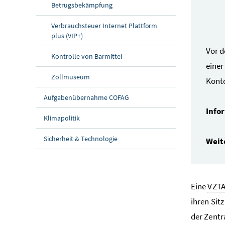
Betrugsbekämpfung
Verbrauchsteuer Internet Plattform
plus (VIP+)
Vor d
Kontrolle von Barmittel
einer
Zollmuseum
Konto
Aufgabenübernahme COFAG
Info
Klimapolitik
Sicherheit & Technologie
Weit
Eine
VZT
ihren Sit
der Zentr