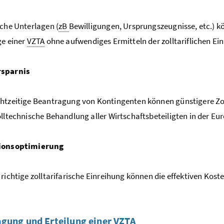
iche Unterlagen (
zB
Bewilligungen, Ursprungszeugnisse, etc.) k
ge einer
VZTA
ohne aufwendiges Ermitteln der zolltariflichen E
rsparnis
htzeitige Beantragung von Kontingenten können günstigere Zo
olltechnische Behandlung aller Wirtschaftsbeteiligten in der E
ionsoptimierung
 richtige zolltarifarische Einreihung können die effektiven Ko
gung und Erteilung einer
VZTA