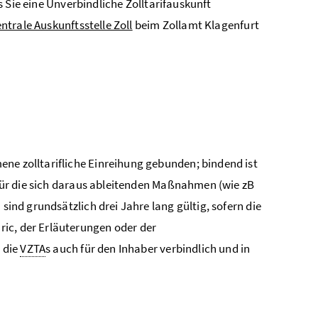
ls Sie eine Unverbindliche Zolltarifauskunft
ntrale Auskunftsstelle Zoll
beim Zollamt Klagenfurt
ne zolltarifliche Einreihung gebunden; bindend ist
t für die sich daraus ableitenden Maßnahmen (wie zB
) sind grundsätzlich drei Jahre lang gültig, sofern die
ric, der Erläuterungen oder der
d die
VZTA
s auch für den Inhaber verbindlich und in