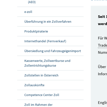
(AEO)
e-zoll
Seit
Überführung in ein Zollverfahren
wer
Produktpiraterie
Für W
Internethandel (Fernverkauf)
Trad
Übersiedlung und Fahrzeugeigenimport
Numme
Kassenwerte, Zollwertkurse und
Zollentrichtungskurse
Über 
Infor
Zollstellen in Österreich
Zollauskünfte
Competence Center Zoll
Engli
Zoll im Rahmen der