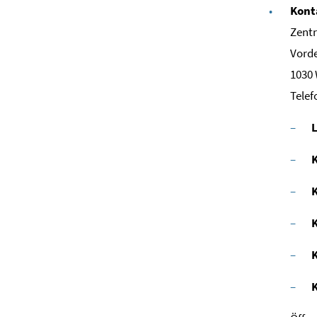
Kont
Zentr
Vorde
1030
Telef
L
K
K
K
K