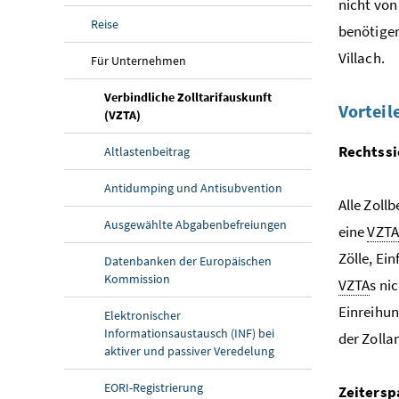
nicht von 
Reise
benötigen
Villach.
Für Unternehmen
Verbindliche Zolltarifauskunft
Vorteil
(aktuelle Seite)
(VZTA)
Rechtssi
Altlastenbeitrag
Antidumping und Antisubvention
Alle Zoll
Ausgewählte Abgabenbefreiungen
eine
VZT
Zölle, Ei
Datenbanken der Europäischen
Kommission
VZTA
s ni
Einreihun
Elektronischer
Informationsaustausch (INF) bei
der Zoll
aktiver und passiver Veredelung
EORI-Registrierung
Zeitersp