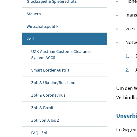
Höhe 
Glücksspiel & Spielerschutz
Steuern
Inans
Wirtschaftspolitik
versc
Zoll
Notwe
UZK-Austrian Customs Clearance
E
System ACCS
A
Smart Border Austria
Zoll & Ukraine/Russland
Um den Wi
Zoll & Coronavirus
Verbindli
Zoll & Brexit
Unverbi
Zoll von A bis Z
Im Gegens
FAQ - Zoll