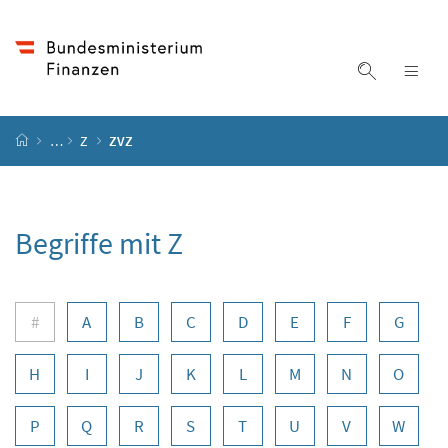
Accesskey
Accesskey
Accesskey
Zum Inhalt
Zum Hauptmenü
Zur Suche
[4]
[1]
[2]
Suche ein
Nav
Startseite
…
Z
ZVZ
Begriffe mit Z
Buchstabennavigation
#
A
B
C
D
E
F
G
H
I
J
K
L
M
N
O
P
Q
R
S
T
U
V
W