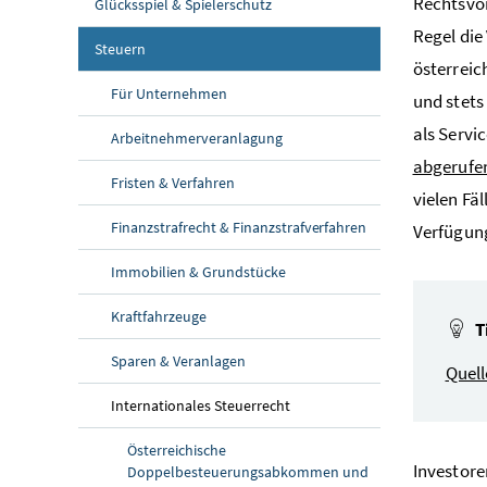
Rechtsvor
Glücksspiel & Spielerschutz
Regel die
Steuern
österreic
Für Unternehmen
und stets
als Servi
Arbeitnehmerveranlagung
abgerufe
Fristen & Verfahren
vielen Fä
Finanzstrafrecht & Finanzstrafverfahren
Verfügung
Immobilien & Grundstücke
Kraftfahrzeuge
T
Sparen & Veranlagen
Quel
Internationales Steuerrecht
Österreichische
Investore
Doppelbesteuerungsabkommen und