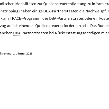
ndischen Modalitäten zur Quellensteuerentlastung zu informier
nstripping) haben einige
DBA
-Partnerstaaten die Nachweispfli
nk am TRACE-Programm des
DBA
-Partnerstaates oder ein kost
ug aufscheinenden Quellensteuer erforderlich sein. Das Bundes
manchen
DBA
-Partnerstaaten bei Rückerstattungsanträgen mit 
lisierung: 1. Jänner 2025