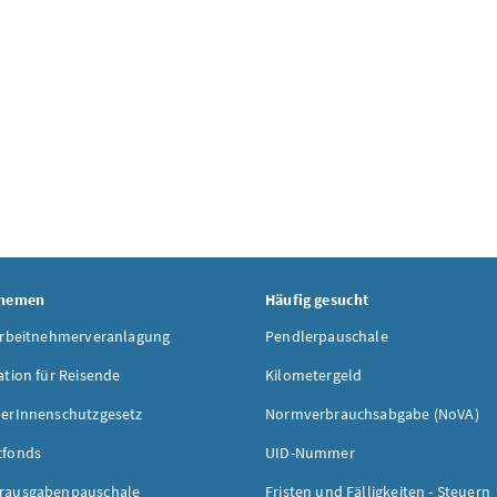
Themen
Häufig gesucht
Arbeitnehmerveranlagung
Pendlerpauschale
ation für Reisende
Kilometergeld
erInnenschutzgesetz
Normverbrauchsabgabe (NoVA)
tfonds
UID-Nummer
rausgabenpauschale
Fristen und Fälligkeiten - Steuern