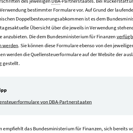
schriften des jeweiligen
DBA
-Partnerstaates. Bei Rückerstatt
 Verwendung bestimmter Formulare vor. Auf Grund der laufend
hischen Doppelbesteuerungsabkommen ist es dem Bundesministe
 tagesaktuelle Übersicht über die jeweils in Verwendung stehe
ce anzubieten. Die dem Bundesministerium für Finanzen
verfügb
n werden
. Sie können diese Formulare ebenso von den jeweilig
llen werden die Quellensteuerformulare auf der Website der au
 gestellt.
ipp
lensteuerformulare von DBA-Partnerstaaten
n empfiehlt das Bundesministerium für Finanzen, sich bereits 