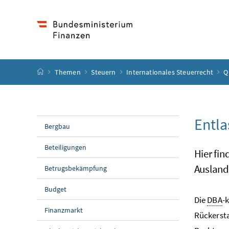
Accesskey
Accesskey
Accesskey
Accesskey
Zum Inhalt
Zum Hauptmenü
Zum Untermenü
Zur Suche
[4]
[1]
[3]
[2]
Startseite
Themen
Steuern
Internationales Steuerrecht
Q
Entla
Bergbau
Beteiligungen
Hier fin
Ausland
Betrugsbekämpfung
Budget
Die
DBA
-
Finanzmarkt
Rückersta