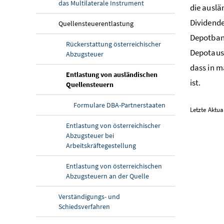
das Multilaterale Instrument
die auslä
Dividende
Quellensteuerentlastung
Depotba
Rückerstattung österreichischer
Depotausz
Abzugsteuer
dass in 
Entlastung von ausländischen
ist.
(aktuelle Seite)
Quellensteuern
Formulare DBA-Partnerstaaten
Letzte Aktua
Entlastung von österreichischer
Abzugsteuer bei
Arbeitskräftegestellung
Entlastung von österreichischen
Abzugsteuern an der Quelle
Verständigungs- und
Schiedsverfahren