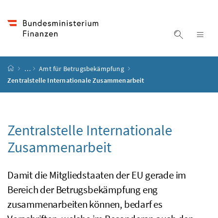
Accesskey
Accesskey
Accesskey
Accesskey
Zum Inhalt
Zum Hauptmenü
Zum Untermenü
Zur Suche
[4]
[1]
[3]
[2]
Suche ein
Nav
Startseite
…
Amt für Betrugsbekämpfung
Zentralstelle Internationale Zusammenarbeit
Zentralstelle Internationale
Zusammenarbeit
Damit die Mitgliedstaaten der EU gerade im
Bereich der Betrugsbekämpfung eng
zusammenarbeiten können, bedarf es