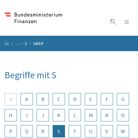
Accesskey
Accesskey
Accesskey
Zum Inhalt
Zum Hauptmenü
Zur Suche
[4]
[1]
[2]
Suche ein
Nav
Startseite
…
S
SASP
Begriffe mit S
Buchstabennavigation
#
A
B
C
D
E
F
G
H
I
J
K
L
M
N
O
P
Q
R
S
T
U
V
W