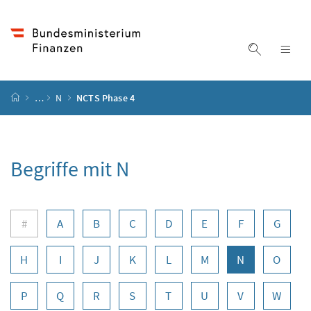
Accesskey
Accesskey
Accesskey
Zum Inhalt
Zum Hauptmenü
Zur Suche
[4]
[1]
[2]
Suche ein
Nav
Startseite
…
N
NCTS Phase 4
Begriffe mit N
Buchstabennavigation
#
A
B
C
D
E
F
G
H
I
J
K
L
M
N
O
P
Q
R
S
T
U
V
W