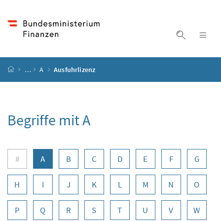
Accesskey
Accesskey
Accesskey
Zum Inhalt
Zum Hauptmenü
Zur Suche
[4]
[1]
[2]
Suche ein
Nav
Startseite
…
A
Ausfuhrlizenz
Begriffe mit A
Buchstabennavigation
#
A
B
C
D
E
F
G
H
I
J
K
L
M
N
O
P
Q
R
S
T
U
V
W