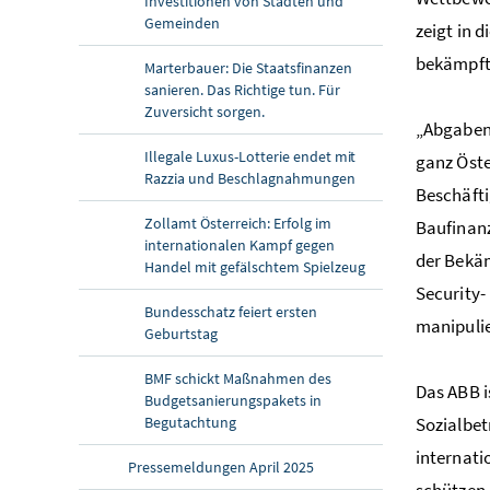
Investitionen von Städten und
Gemeinden
zeigt in 
bekämpft 
Marterbauer: Die Staatsfinanzen
sanieren. Das Richtige tun. Für
Zuversicht sorgen.
„Abgaben-
Illegale Luxus-Lotterie endet mit
ganz Öste
Razzia und Beschlagnahmungen
Beschäfti
Zollamt Österreich: Erfolg im
Baufinan
internationalen Kampf gegen
der Bekäm
Handel mit gefälschtem Spielzeug
Security-
Bundesschatz feiert ersten
manipuli
Geburtstag
BMF schickt Maßnahmen des
Das ABB i
Budgetsanierungspakets in
Begutachtung
Sozialbet
internati
Pressemeldungen April 2025
schützen