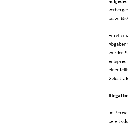
aufgedeck
verbergen
bis zu 65
Ein ehema
Abgabenhi
wurden S
entsprech
einer tei
Geldstraf
Illegal 
Im Bereic
bereits d