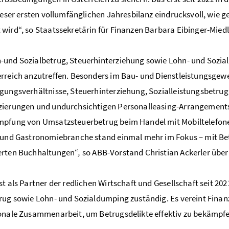
dieser ersten vollumfänglichen Jahresbilanz eindrucksvoll, wie g
wird“, so Staatssekretärin für Finanzen Barbara Eibinger-Miedl
und Sozialbetrug, Steuerhinterziehung sowie Lohn- und Sozia
rreich anzutreffen. Besonders im Bau- und Dienstleistungsge
gungsverhältnisse, Steuerhinterziehung, Sozialleistungsbetr
zierungen und undurchsichtigen Personalleasing-Arrangements
pfung von Umsatzsteuerbetrug beim Handel mit Mobiltelefonen
 und Gastronomiebranche stand einmal mehr im Fokus – mit Be
erten Buchhaltungen“
,
so ABB-Vorstand Christian Ackerler über
st als Partner der redlichen Wirtschaft und Gesellschaft seit 2
rug sowie Lohn- und Sozialdumping zuständig. Es vereint Finan
onale Zusammenarbeit, um Betrugsdelikte effektiv zu bekämpfen 
.