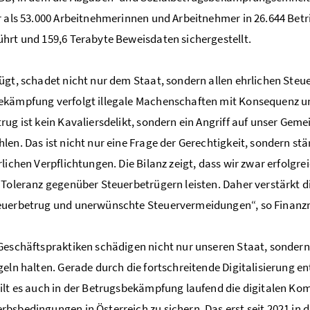
r als 53.000 Arbeitnehmerinnen und Arbeitnehmer in 26.644 Bet
hrt und 159,6 Terabyte Beweisdaten sichergestellt.
ügt, schadet nicht nur dem Staat, sondern allen ehrlichen Steu
kämpfung verfolgt illegale Machenschaften mit Konsequenz und
rug ist kein Kavaliersdelikt, sondern ein Angriff auf unser Gem
len. Das ist nicht nur eine Frage der Gerechtigkeit, sondern st
rlichen Verpflichtungen. Die Bilanz zeigt, dass wir zwar erfolg
 Toleranz gegenüber Steuerbetrügern leisten. Daher verstärk
euerbetrug und unerwünschte Steuervermeidungen“, so Finanzm
Geschäftspraktiken schädigen nicht nur unseren Staat, sondern
geln halten. Gerade durch die fortschreitende Digitalisierung
ilt es auch in der Betrugsbekämpfung laufend die digitalen Ko
bsbedingungen in Österreich zu sichern. Das erst seit 2021 i