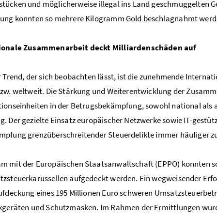
tücken und möglicherweise illegal ins Land geschmuggelten G
dung konnten so mehrere Kilogramm Gold beschlagnahmt werd
ionale Zusammenarbeit deckt Milliardenschäden auf
r Trend, der sich beobachten lässt, ist die zunehmende Interna
bzw. weltweit. Die Stärkung und Weiterentwicklung der Zusam
ionseinheiten in der Betrugsbekämpfung, sowohl national als 
. Der gezielte Einsatz europäischer Netzwerke sowie IT-gestüt
pfung grenzüberschreitender Steuerdelikte immer häufiger zu
 mit der Europäischen Staatsanwaltschaft (EPPO) konnten so 
zsteuerkarussellen aufgedeckt werden. Ein wegweisender Erfo
ufdeckung eines 195 Millionen Euro schweren Umsatzsteuerbe
ikgeräten und Schutzmasken. Im Rahmen der Ermittlungen wu