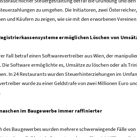
missbräuchlicher Steuergestaltung betraf die Gründung und den 
teuerzahlungen zu umgehen. Die Initiatoren, zwei Österreiche
en und Käufern zu zeigen, wie sie mit den erworbenen Vereine
 Registrierkassensysteme ermöglichen Löschen von Umsät
rer Fall betraf einen Softwarevertreiber aus Wien, der manipul
. Die Software ermöglichte es, Umsätze zu löschen oder als Tri
hen. In 24 Restaurants wurden Steuerhinterziehungen im Umfan
ertreiber wurde zu einer Geldstrafe von zwei Millionen Euro und
.
aschen im Baugewerbe immer raffinierter
h des Baugewerbes wurden mehrere schwerwiegende Fälle von S