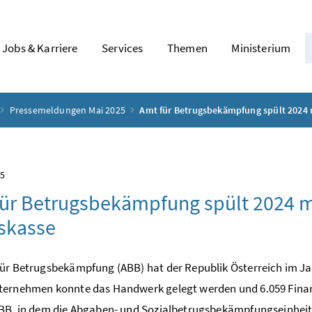
Jobs & Karriere
Services
Themen
Ministerium
Pressemeldungen Mai 2025
Amt für Betrugsbekämpfung spült 2024 m
25
ür Betrugsbekämpfung spült 2024 me
skasse
ür Betrugsbekämpfung (ABB) hat der Republik Österreich im Jah
ternehmen konnte das Handwerk gelegt werden und 6.059 Fina
ABB, in dem die Abgaben- und Sozialbetrugsbekämpfungseinhei