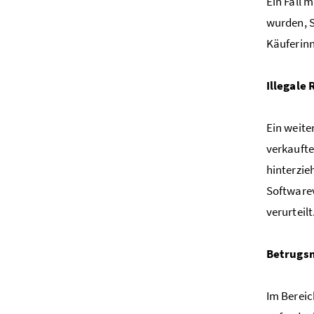
Ein Fall 
wurden, S
Käuferinn
Illegale
Ein weite
verkaufte
hinterzie
Softwarev
verurteilt
Betrugsm
Im Bereic