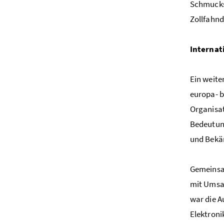
Schmucks
Zollfahn
Internat
Ein weite
europa- 
Organisat
Bedeutung
und Bekäm
Gemeinsam
mit Umsat
war die A
Elektron