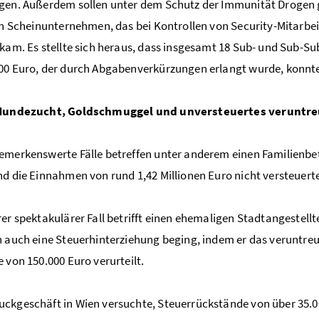
gen. Außerdem sollen unter dem Schutz der Immunität Drogen ge
ein Scheinunternehmen, das bei Kontrollen von Security-Mitarbe
 kam. Es stellte sich heraus, dass insgesamt 18 Sub- und Sub-S
00 Euro, der durch Abgabenverkürzungen erlangt wurde, konnte
 Hundezucht, Goldschmuggel und unversteuertes veruntre
emerkenswerte Fälle betreffen unter anderem einen Familienbet
nd die Einnahmen von rund 1,42 Millionen Euro nicht versteuert
rer spektakulärer Fall betrifft einen ehemaligen Stadtangestellt
h auch eine Steuerhinterziehung beging, indem er das veruntreut
e von 150.000 Euro verurteilt.
ckgeschäft in Wien versuchte, Steuerrückstände von über 35.0