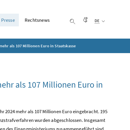
Ausgewählte Sprach
Presse
Rechtsnews
Gebärdensprache
DE
Suche einblenden
ehr als 107 Millionen Euro in Staatskasse
hr als 107 Millionen Euro in
r 2024 mehr als 107 Millionen Euro eingebracht. 195
nzstrafverfahren wurden abgeschlossen. Insgesamt
ten des Finanzministeriums zusammengeführt sind,