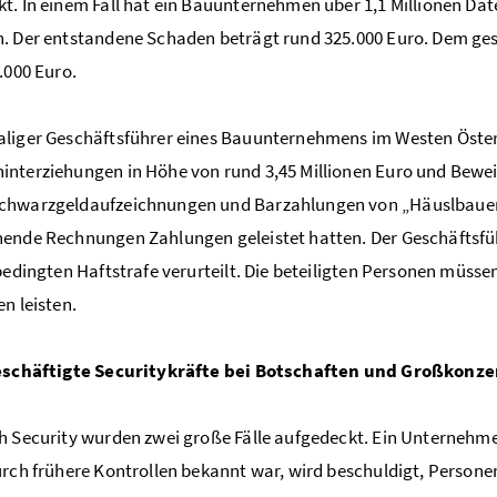
t. In einem Fall hat ein Bauunternehmen über 1,1 Millionen Da
. Der entstandene Schaden beträgt rund 325.000 Euro. Dem ges
0.000 Euro.
liger Geschäftsführer eines Bauunternehmens im Westen Öste
nterziehungen in Höhe von rund 3,45 Millionen Euro und Beweis
chwarzgeldaufzeichnungen und Barzahlungen von „Häuslbauern“
ende Rechnungen Zahlungen geleistet hatten. Der Geschäftsfüh
lbedingten Haftstrafe verurteilt. Die beteiligten Personen müss
en leisten.
beschäftigte Securitykräfte bei Botschaften und Großkonze
h Security wurden zwei große Fälle aufgedeckt. Ein Unternehm
urch frühere Kontrollen bekannt war, wird beschuldigt, Personen