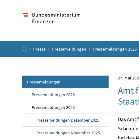
Accesskey
Accesskey
Accesskey
Accesskey
Zum Inhalt
Zum Hauptmenü
Zum Untermenü
Zur Suche
[4]
[1]
[3]
[2]
Startseite
Presse
Pressemeldungen
Pressemeldungen 2025
27. Mai 20
Pressemeldungen
Amt f
Pressemeldungen 2026
Staat
Pressemeldungen 2025
Das Amt f
Pressemeldungen Dezember 2025
Scheinun
Pressemeldungen November 2025
hat das 