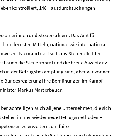
rieben kontrolliert, 148 Hausdurchsuchungen
erzahlerinnen und Steuerzahlern. Das Amt für
 modernsten Mitteln, national wie international.
einwesen. Niemand darf sich aus Steuerpflichten
ärkt auch die Steuermoral und die breite Akzeptanz
reich in der Betrugsbekämpfung sind, aber wir können
t die Bundesregierung ihre Bemühungen im Kampf
inister Markus Marterbauer.
 benachteiligen auch all jene Unternehmen, die sich
 entstehen immer wieder neue Betrugsmethoden –
mpetenzen zu erweitern, um faire
n dieser Form bestehende Amt für Betrugsbekämpfung