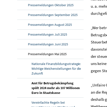
Pressemeldungen Oktober 2025
u. a. meh
durchgefü
Pressemeldungen September 2025
Pressemeldungen August 2025
„Wer betr
Pressemeldungen Juli 2025
Betrugsbe
Steuerbet
Pressemeldungen Juni 2025
davonsteh
Pressemeldungen Mai 2025
der steue
uns keine
Nationale Finanzbildungsstrategie:
Wichtige Weichenstellungen für die
gegen St
Zukunft
Amt für Betrugsbekämpfung
„Unfaire 
spült 2024 mehr als 107 Millionen
an die Re
(aktuelle Seite)
Euro in Staatskasse
deshalb g
Vereinfachte Regeln bei
Wettbewer