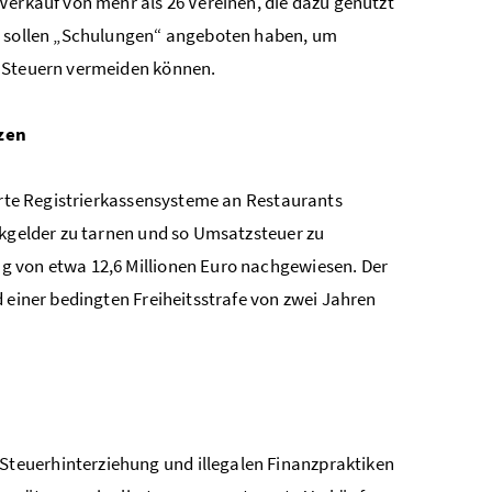
Verkauf von mehr als 26 Vereinen, die dazu genutzt
r, sollen „Schulungen“ angeboten haben, um
n Steuern vermeiden können.
zen
ierte Registrierkassensysteme an Restaurants
nkgelder zu tarnen und so Umsatzsteuer zu
g von etwa 12,6 Millionen Euro nachgewiesen. Der
 einer bedingten Freiheitsstrafe von zwei Jahren
teuerhinterziehung und illegalen Finanzpraktiken