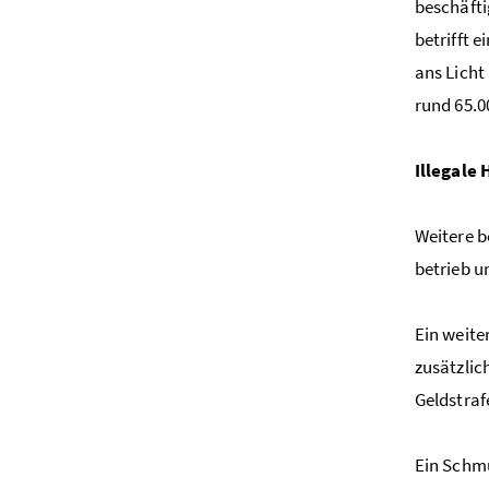
beschäfti
betrifft 
ans Licht
rund 65.0
Illegale
Weitere b
betrieb u
Ein weite
zusätzlic
Geldstraf
Ein Schmu