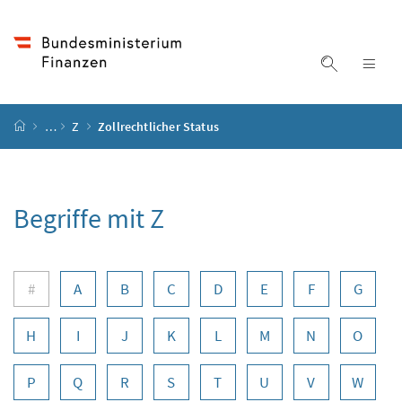
Accesskey
Accesskey
Accesskey
Zum Inhalt
Zum Hauptmenü
Zur Suche
[4]
[1]
[2]
Suche ein
Nav
Startseite
…
Z
Zollrechtlicher Status
Begriffe mit Z
Buchstabennavigation
#
A
B
C
D
E
F
G
H
I
J
K
L
M
N
O
P
Q
R
S
T
U
V
W