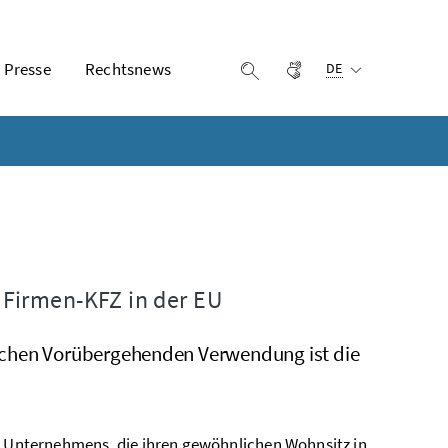
Ausgewählte Sprach
Presse
Rechtsnews
Gebärdensprache
Suche einblenden
DE
Firmen-KFZ in der EU
ichen Vorübergehenden Verwendung ist die
en Unternehmens, die ihren gewöhnlichen Wohnsitz in