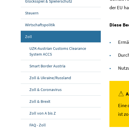
Glücksspiel & Spielerschutz
der EU h
Steuern
Diese Be
Wirtschaftspolitik
Zoll
Ermäc
UZK-Austrian Customs Clearance
System ACCS
Durch
Smart Border Austria
Nutzu
Zoll & Ukraine/Russland
Zoll & Coronavirus
A
Zoll & Brexit
Eine 
Zoll von A bis Z
ist z
FAQ - Zoll