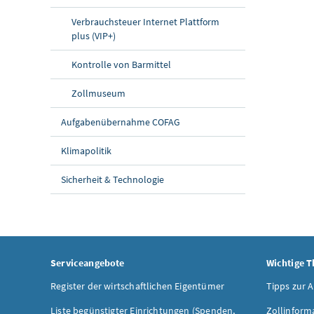
Verbrauchsteuer Internet Plattform
plus (VIP+)
Kontrolle von Barmittel
Zollmuseum
Aufgabenübernahme COFAG
Klimapolitik
Sicherheit & Technologie
Serviceangebote
Wichtige 
Register der wirtschaftlichen Eigentümer
Tipps zur 
Liste begünstigter Einrichtungen (Spenden,
Zollinform