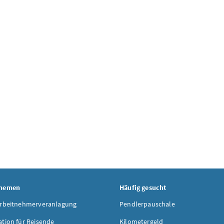
Themen
Häufig gesucht
Arbeitnehmerveranlagung
Pendlerpauschale
ation für Reisende
Kilometergeld