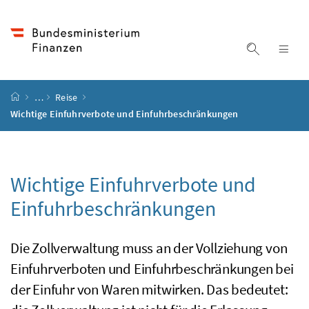
Accesskey
Accesskey
Accesskey
Accesskey
Zum Inhalt
Zum Hauptmenü
Zum Untermenü
Zur Suche
[4]
[1]
[3]
[2]
Suche ein
Nav
Startseite
…
Reise
Wichtige Einfuhrverbote und Einfuhrbeschränkungen
Wichtige Einfuhrverbote und
Einfuhrbeschränkungen
Die Zollverwaltung muss an der Vollziehung von
Einfuhrverboten und Einfuhrbeschränkungen bei
der Einfuhr von Waren mitwirken. Das bedeutet: