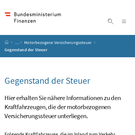
Accesskey
Accesskey
Accesskey
Accesskey
Zum Inhalt
Zum Hauptmenü
Zum Untermenü
Zur Suche
[4]
[1]
[3]
[2]
Suche ein
Nav
Startseite
…
Motorbezogene Versicherungssteuer
Gegenstand der Steuer
Gegenstand der Steuer
Hier erhalten Sie nähere Informationen zu den
Kraftfahrzeugen, die der motorbezogenen
Versicherungssteuer unterliegen.
Folgende Kraftfahrzeuge, die im Inland zum Verkehr