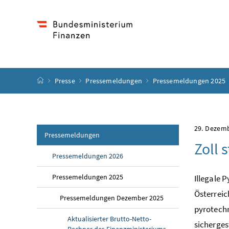
Accesskey
Accesskey
Accesskey
Accesskey
Zum Inhalt
Zum Hauptmenü
Zum Untermenü
Zur Suche
[4]
[1]
[3]
[2]
Startseite
Presse
Pressemeldungen
Pressemeldungen 2025
29. Dezem
Pressemeldungen
Zoll 
Pressemeldungen 2026
Pressemeldungen 2025
Illegale 
Österreic
Pressemeldungen Dezember 2025
pyrotechn
Aktualisierter Brutto-Netto-
sicherges
Rechner des Finanzministeriums