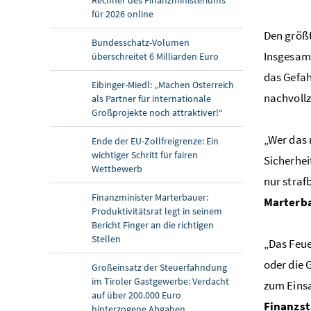
für 2026 online
Den größt
Bundesschatz-Volumen
Insgesamt
überschreitet 6 Milliarden Euro
das Gefah
Eibinger-Miedl: „Machen Österreich
nachvollz
als Partner für internationale
Großprojekte noch attraktiver!“
„Wer das 
Ende der EU-Zollfreigrenze: Ein
wichtiger Schritt für fairen
Sicherhei
Wettbewerb
nur straf
Finanzminister Marterbauer:
Marterb
Produktivitätsrat legt in seinem
Bericht Finger an die richtigen
Stellen
„Das Feue
oder die 
Großeinsatz der Steuerfahndung
im Tiroler Gastgewerbe: Verdacht
zum Einsa
auf über 200.000 Euro
Finanzst
hinterzogene Abgaben