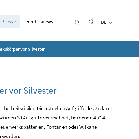
Ausgewählte Sprach
Presse
Rechtsnews
Gebärdensprache
DE
Suche einblenden
erkskörper vor Silvester
r vor Silvester
icherheitsrisiko. Die aktuellen Aufgriffe des Zollamts
wurden 39 Aufgriffe verzeichnet, bei denen 4.714
 Feuerwerksbatterien, Fontänen oder Vulkane
en wurden.