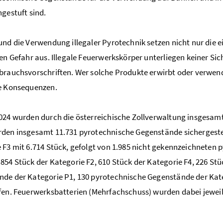
ngestuft sind.
und die Verwendung illegaler Pyrotechnik setzen nicht nur die e
len Gefahr aus. Illegale Feuerwerkskörper unterliegen keiner Sic
brauchsvorschriften. Wer solche Produkte erwirbt oder verwend
he Konsequenzen.
024 wurden durch die österreichische Zollverwaltung insgesamt 1
den insgesamt 11.731 pyrotechnische Gegenstände sichergestell
 F3 mit 6.714 Stück, gefolgt von 1.985 nicht gekennzeichnete
854 Stück der Kategorie F2, 610 Stück der Kategorie F4, 226 Stü
de der Kategorie P1, 130 pyrotechnische Gegenstände der Kate
fen. Feuerwerksbatterien (Mehrfachschuss) wurden dabei jeweils