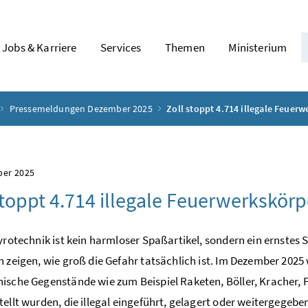
Jobs & Karriere
Services
Themen
Ministerium
Pressemeldungen Dezember 2025
Zoll stoppt 4.714 illegale Feuerw
ber 2025
stoppt 4.714 illegale Feuerwerkskörpe
Pyrotechnik ist kein harmloser Spaßartikel, sondern ein ernstes S
h zeigen, wie groß die Gefahr tatsächlich ist. Im Dezember 2025 
ische Gegenstände wie zum Beispiel Raketen, Böller, Kracher,
tellt wurden, die illegal eingeführt, gelagert oder weitergegeb