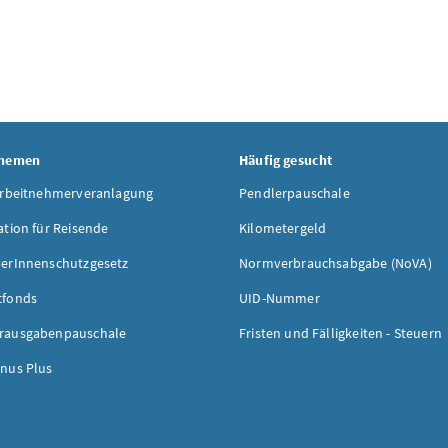
Themen
Häufig gesucht
Arbeitnehmerveranlagung
Pendlerpauschale
ation für Reisende
Kilometergeld
erInnenschutzgesetz
Normverbrauchsabgabe (NoVA)
tfonds
UID-Nummer
rausgabenpauschale
Fristen und Fälligkeiten - Steuern
nus Plus