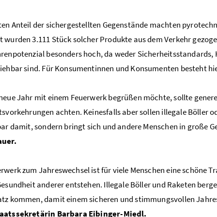
en Anteil der sichergestellten Gegenstände machten pyrotechn
 wurden 3.111 Stück solcher Produkte aus dem Verkehr gezogen
renpotenzial besonders hoch, da weder Sicherheitsstandards, 
iehbar sind. Für Konsumentinnen und Konsumenten besteht hier
neue Jahr mit einem Feuerwerk begrüßen möchte, sollte generel
tsvorkehrungen achten. Keinesfalls aber sollen illegale Böller
bar damit, sondern bringt sich und andere Menschen in große G
auer.
rwerk zum Jahreswechsel ist für viele Menschen eine schöne Trad
Gesundheit anderer entstehen. Illegale Böller und Raketen berge
tz kommen, damit einem sicheren und stimmungsvollen Jahres
aatssekretärin Barbara Eibinger-Miedl.