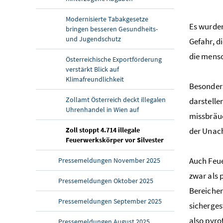
Modernisierte Tabakgesetze
Es wurden
bringen besseren Gesundheits-
und Jugendschutz
Gefahr, d
die mensc
Österreichische Exportförderung
verstärkt Blick auf
Klimafreundlichkeit
Besonders
Zollamt Österreich deckt illegalen
darstelle
Uhrenhandel in Wien auf
missbräu
Zoll stoppt 4.714 illegale
der Unach
(aktuelle Seite)
Feuerwerkskörper vor Silvester
Auch Feue
Pressemeldungen November 2025
zwar als 
Pressemeldungen Oktober 2025
Bereichen
Pressemeldungen September 2025
sicherges
also pyro
Pressemeldungen August 2025