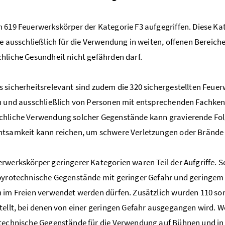
 619 Feuerwerkskörper der Kategorie F3 aufgegriffen. Diese Ka
ie ausschließlich für die Verwendung in weiten, offenen Bereic
hliche Gesundheit nicht gefährden darf.
 sicherheitsrelevant sind zudem die 320 sichergestellten Feuer
n und ausschließlich von Personen mit entsprechenden Fachken
chliche Verwendung solcher Gegenstände kann gravierende Fol
tsamkeit kann reichen, um schwere Verletzungen oder Brände 
rwerkskörper geringerer Kategorien waren Teil der Aufgriffe. So
pyrotechnische Gegenstände mit geringer Gefahr und geringem 
 im Freien verwendet werden dürfen. Zusätzlich wurden 110 so
tellt, bei denen von einer geringen Gefahr ausgegangen wird. We
technische Gegenstände für die Verwendung auf Bühnen und in T