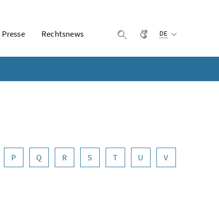
Ausgewählte Sprach
Presse
Rechtsnews
Gebärdensprache
Suche einblenden
DE
P
Q
R
S
T
U
V