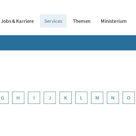
Jobs & Karriere
Services
Themen
Ministerium
G
H
I
J
K
L
M
N
O