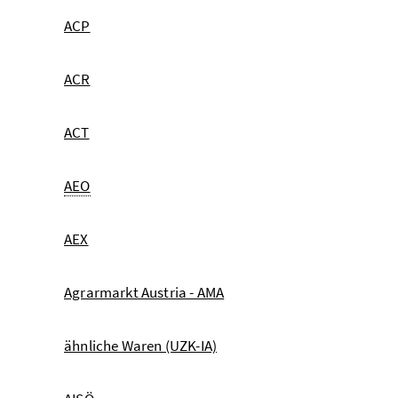
ACP
ACR
ACT
AEO
AEX
Agrarmarkt Austria - AMA
ähnliche Waren (UZK-IA)