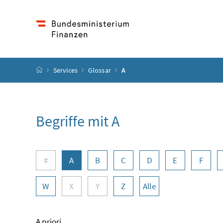
Accesskey
Accesskey
Accesskey
Zum Inhalt
Zum Hauptmenü
Zur Suche
[4]
[1]
[2]
Startseite
Services
Glossar
A
Begriffe mit A
Buchstabennavigation
#
A
B
C
D
E
F
W
X
Y
Z
Alle
A priori