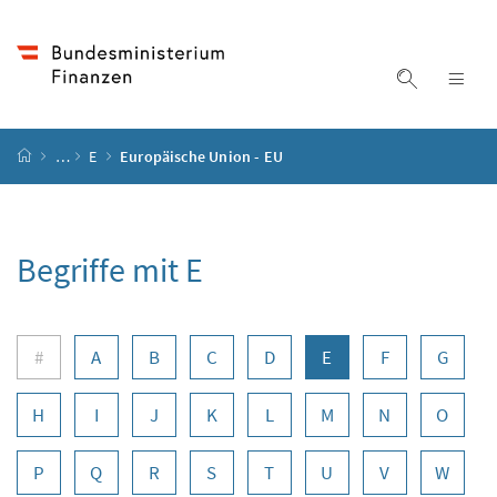
Accesskey
Accesskey
Accesskey
Zum Inhalt
Zum Hauptmenü
Zur Suche
[4]
[1]
[2]
Suche ein
Nav
Startseite
…
E
Europäische Union - EU
Begriffe mit E
Buchstabennavigation
#
A
B
C
D
E
F
G
H
I
J
K
L
M
N
O
P
Q
R
S
T
U
V
W