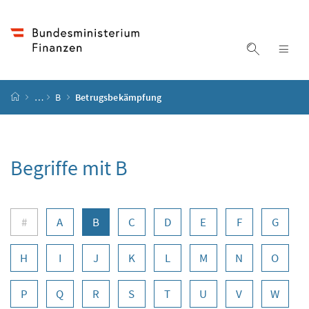
Accesskey
Accesskey
Accesskey
Zum Inhalt
Zum Hauptmenü
Zur Suche
[4]
[1]
[2]
Suche ein
Nav
Startseite
…
B
Betrugsbekämpfung
Begriffe mit B
Buchstabennavigation
#
A
B
C
D
E
F
G
H
I
J
K
L
M
N
O
P
Q
R
S
T
U
V
W