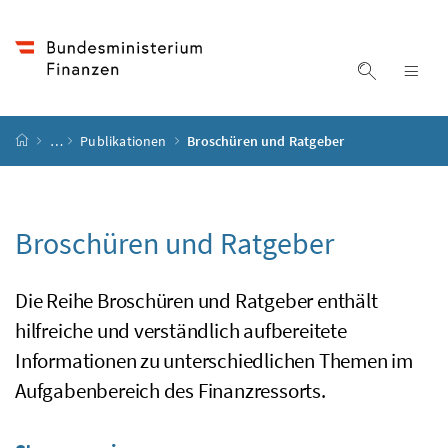
Accesskey
Accesskey
Accesskey
Accesskey
Zum Inhalt
Zum Hauptmenü
Zum Untermenü
Zur Suche
[4]
[1]
[3]
[2]
Suche ein
Nav
Startseite
…
Publikationen
Broschüren und Ratgeber
Broschüren und Ratgeber
Die Reihe Broschüren und Ratgeber enthält
hilfreiche und verständlich aufbereitete
Informationen zu unterschiedlichen Themen im
Aufgabenbereich des Finanzressorts.