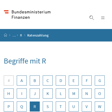
Accesskey
Accesskey
Accesskey
Zum Inhalt
Zum Hauptmenü
Zur Suche
[4]
[1]
[2]
Suche ein
Nav
Startseite
…
R
Ratenzahlung
Begriffe mit R
Buchstabennavigation
#
A
B
C
D
E
F
G
H
I
J
K
L
M
N
O
P
Q
R
S
T
U
V
W