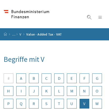
Accesskey
Accesskey
Accesskey
Zum Inhalt
Zum Hauptmenü
Zur Suche
[4]
[1]
[2]
Suche ein
Nav
Startseite
…
V
Value - Added Tax - VAT
Begriffe mit V
Buchstabennavigation
#
A
B
C
D
E
F
G
H
I
J
K
L
M
N
O
P
Q
R
S
T
U
V
W