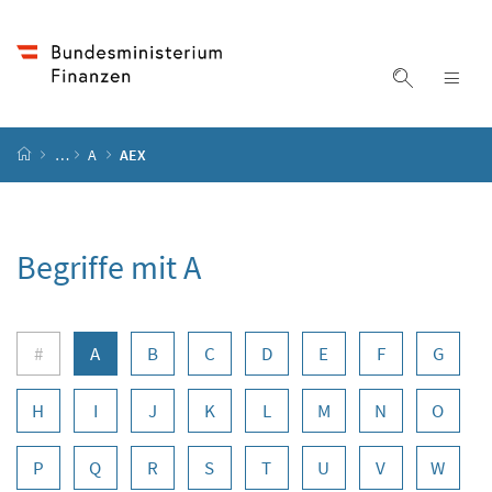
Accesskey
Accesskey
Accesskey
Zum Inhalt
Zum Hauptmenü
Zur Suche
[4]
[1]
[2]
Suche ein
Nav
Startseite
…
A
AEX
Begriffe mit A
Buchstabennavigation
#
A
B
C
D
E
F
G
H
I
J
K
L
M
N
O
P
Q
R
S
T
U
V
W