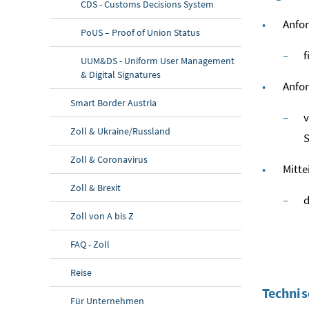
CDS - Customs Decisions System
Anfor
PoUS – Proof of Union Status
f
UUM&DS - Uniform User Management
& Digital Signatures
Anfor
Smart Border Austria
v
Zoll & Ukraine/Russland
S
Zoll & Coronavirus
Mitte
Zoll & Brexit
d
Zoll von A bis Z
FAQ - Zoll
Reise
Techni
Für Unternehmen