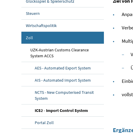
Ziel von 
Glücksspiel & Spielerschutz
Steuern
Anpa
Wirtschaftspolitik
Verbe
Zoll
Multi
UZK-Austrian Customs Clearance
V
System ACCS
Ü
AES - Automated Export System
AIS - Automated Import System
Einbi
NCTS - New Computerised Transit
volls
System
(aktuelle Seite)
ICS2 - Import Control System
Portal Zoll
Ergänz