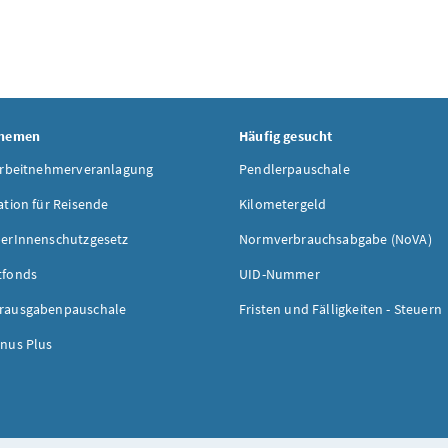
Themen
Häufig gesucht
Arbeitnehmerveranlagung
Pendlerpauschale
ation für Reisende
Kilometergeld
erInnenschutzgesetz
Normverbrauchsabgabe (NoVA)
tfonds
UID-Nummer
rausgabenpauschale
Fristen und Fälligkeiten - Steuern
nus Plus