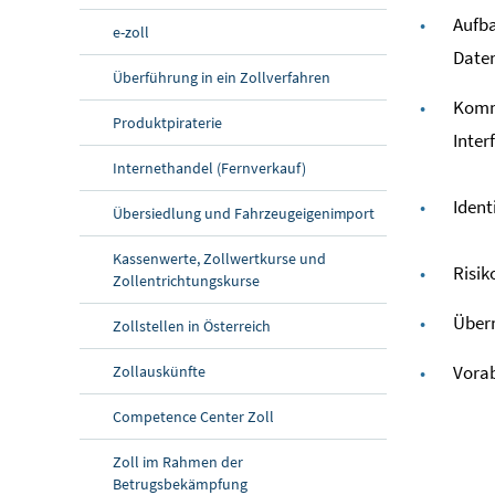
Aufb
e-zoll
Date
Überführung in ein Zollverfahren
Kommu
Produktpiraterie
Inter
Internethandel (Fernverkauf)
Ident
Übersiedlung und Fahrzeugeigenimport
Kassenwerte, Zollwertkurse und
Risi
Zollentrichtungskurse
Überm
Zollstellen in Österreich
Vorab
Zollauskünfte
Competence Center Zoll
Zoll im Rahmen der
Betrugsbekämpfung