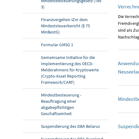
Mindestbesteuerungsgesetz (Teil
Verrechnu
3)
Die Verrec
Finanzvergehen iZm dem
Fremdvergl
Mindeststeuerbericht (§ 75
sind als Z
MinBestG)
Nachschlag
Formular GMSG 1
Gemeinsame Initiative für die
Anwendun
Implementierung des OECD-
Melderahmens für Kryptowerte
Neuseelan
(Crypto-Asset Reporting
Framework/CARF)
Mindestbesteuerung -
Mindestbe
Beauftragung einer
abgabepflichtigen
Geschäftseinheit
Suspendi
Suspendierung des DBA Belarus
Suspendierung des DBA Russland