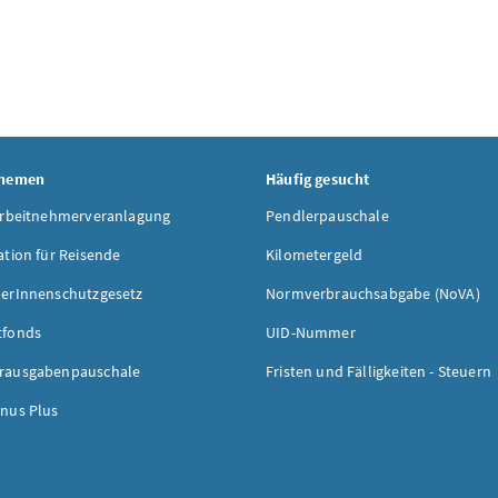
Themen
Häufig gesucht
Arbeitnehmerveranlagung
Pendlerpauschale
ation für Reisende
Kilometergeld
erInnenschutzgesetz
Normverbrauchsabgabe (NoVA)
tfonds
UID-Nummer
rausgabenpauschale
Fristen und Fälligkeiten - Steuern
nus Plus