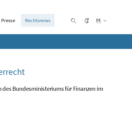
Ausgewählte Sprach
Presse
Rechtsnews
Gebärdensprache
Suche einblenden
DE
errecht
n des Bundesministeriums für Finanzen im