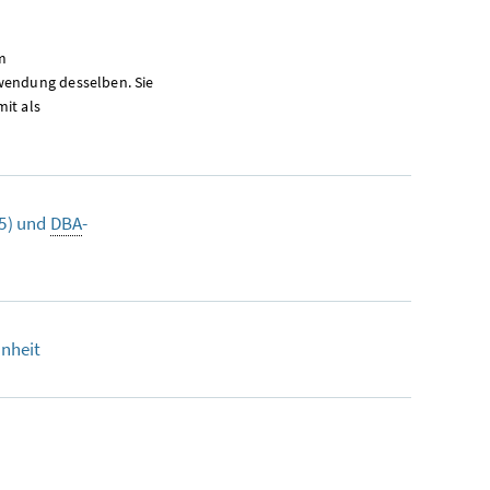
m
nwendung desselben. Sie
it als
25) und
DBA
-
inheit