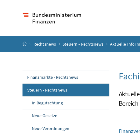
Accesskey
Accesskey
Accesskey
Accesskey
Zum Inhalt
Zum Hauptmenü
Zum Untermenü
Zur Suche
[4]
[1]
[3]
[2]
Startseite
Rechtsnews
Steuern - Rechtsnews
Aktuelle Infor
Fachi
Finanzmärkte - Rechtsnews
Steuern - Rechtsnews
Aktuell
Bereich
In Begutachtung
Neue Gesetze
Neue Verordnungen
Finanzve