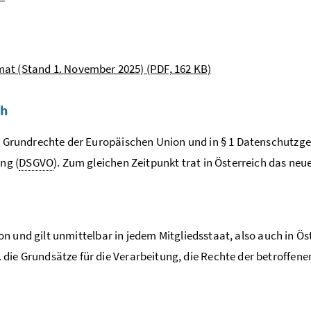
mat (Stand 1. November 2025)
(PDF, 162 KB)
ch
er Grundrechte der Europäischen Union und in § 1 Datenschutzge
ng (
DSGVO
). Zum gleichen Zeitpunkt trat in Österreich das ne
 und gilt unmittelbar in jedem Mitgliedsstaat, also auch in Ös
die Grundsätze für die Verarbeitung, die Rechte der betroffene