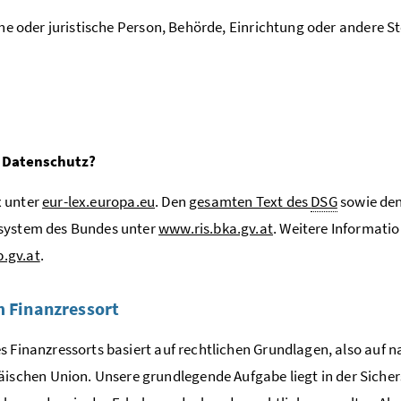
che oder juristische Person, Behörde, Einrichtung oder andere S
m Datenschutz?
x unter
eur-lex.europa.eu
. Den
gesamten Text des
DSG
sowie de
ssystem des Bundes unter
www.ris.bka.gv.at
. Weitere Informati
.gv.at
.
 Finanzressort
s Finanzressorts basiert auf rechtlichen Grundlagen, also auf
hen Union. Unsere grundlegende Aufgabe liegt in der Sicherste