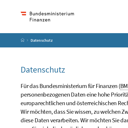
Accesskey
Accesskey
Accesskey
Zum Inhalt
Zum Hauptmenü
Zur Suche
[4]
[1]
[2]
Startseite
Datenschutz
Datenschutz
Für das Bundesministerium für Finanzen (
BM
personenbezogenen Daten eine hohe Prioritä
europarechtlichen und österreichischen Rec
Wir möchten, dass Sie wissen, zu welchen 
diese Daten verarbeiten. Wir möchten Sie da