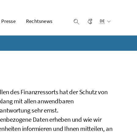
Ausgewählte Sprach
Presse
Rechtsnews
Gebärdensprache
Suche einblenden
DE
llen des Finanzressorts hat der Schutz von
nklang mit allen anwendbaren
rantwortung sehr ernst.
nenbezogene Daten erheben und wie wir
nheiten informieren und Ihnen mitteilen, an