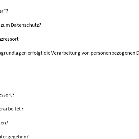
er“?
n zum Datenschutz?
zressort
grundlagen erfolgt die Verarbeitung von personenbezogenen 
essort?
rarbeitet?
ten?
itergegeben?