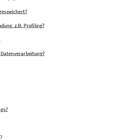
gespeichert?
dung, z.B. Profiling?
?
e Datenverarbeitung?
ags?
?