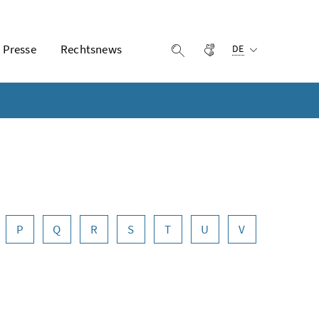
Ausgewählte Sprach
Presse
Rechtsnews
Gebärdensprache
Suche einblenden
DE
P
Q
R
S
T
U
V