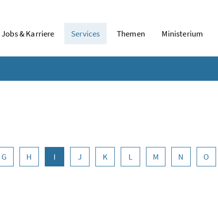
Jobs & Karriere
Services
Themen
Ministerium
G
H
I
J
K
L
M
N
O