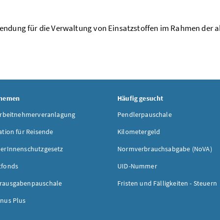
endung für die Verwaltung von Einsatzstoffen im Rahmen der a
Themen
Häufig gesucht
Arbeitnehmerveranlagung
Pendlerpauschale
ation für Reisende
Kilometergeld
erInnenschutzgesetz
Normverbrauchsabgabe (NoVA)
tfonds
UID-Nummer
rausgabenpauschale
Fristen und Fälligkeiten - Steuern
nus Plus