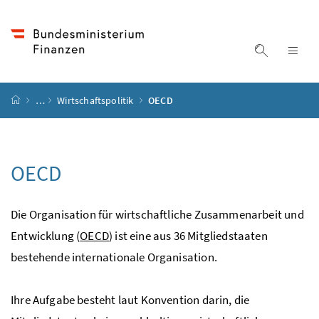
Accesskey
Accesskey
Accesskey
Accesskey
Zum Inhalt
Zum Hauptmenü
Zum Untermenü
Zur Suche
[4]
[1]
[3]
[2]
Suche ein
Nav
Startseite
…
Wirtschaftspolitik
OECD
OECD
Die Organisation für wirtschaftliche Zusammenarbeit und
Entwicklung (
OECD
) ist eine aus 36 Mitgliedstaaten
bestehende internationale Organisation.
Ihre Aufgabe besteht laut Konvention darin, die