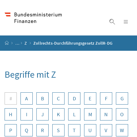
Accesskey
Accesskey
Accesskey
Zum Inhalt
Zum Hauptmenü
Zur Suche
[4]
[1]
[2]
Suche ein
Nav
Startseite
…
Z
Zollrechts-Durchführungsgesetz ZollR-DG
Begriffe mit Z
Buchstabennavigation
#
A
B
C
D
E
F
G
H
I
J
K
L
M
N
O
P
Q
R
S
T
U
V
W