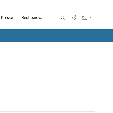
Ausgewählte Sprach
Presse
Rechtsnews
Gebärdensprache
Suche einblenden
DE