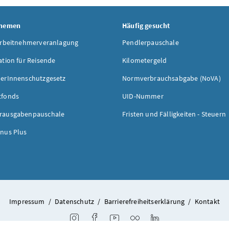
Themen
Häufig gesucht
Arbeitnehmerveranlagung
Pendlerpauschale
ation für Reisende
Kilometergeld
erInnenschutzgesetz
Normverbrauchsabgabe (NoVA)
tfonds
UID-Nummer
rausgabenpauschale
Fristen und Fälligkeiten - Steuern
nus Plus
Impressum
/
Datenschutz
/
Barrierefreiheitserklärung
/
Kontakt
Instagram
Facebook
Youtube
Flickr
LinkedIn