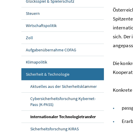
Glücksspiel & Spielerschutz
Österreic
Steuern
Spitzente
Wirtschaftspolitik
internati
sich. Der
Zoll
angepasst
Aufgabenübernahme COFAG
Klimapolitik
Die konkr
Kooperat
Sicherheit & Technologie
Aktuelles aus der Sicherheitsklammer
Konkrete
Cybersicherheitsforschung Kybernet-
Pass (K-PASS)
pass
(aktuelle Seite)
Internationaler Technologietransfer
Erarb
Sicherheitsforschung KIRAS