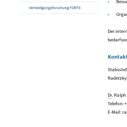
Besuc
Verteidigungsforschung FORTE
Organ
Der inter
bedarfsor
Kontak
Stabsstel
Radetzkys
Dr
. Ralp
Telefon: 
E-Mail: 