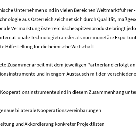
hische Unternehmen sind in vielen Bereichen Weltmarktführer
chnologie aus Österreich zeichnet sich durch Qualität, maßge
onale Vermarktung österreichische Spitzenprodukte bringt jedo
 internationale Technologietransfer als non-monetäre Exportunt
e Hilfestellung für die heimische Wirtschaft.
ete Zusammenarbeit mit dem jeweiligen Partnerland erfolgt anha
ionsinstrumente und in engem Austausch mit den verschiedene
 Kooperationsinstrumente sind in diesem Zusammenhang unte
genaue bilaterale Kooperationsvereinbarungen
eitung und Akkordierung konkreter Projektlisten