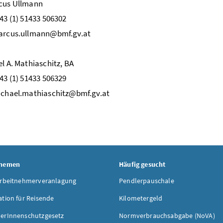
cus Ullmann
+43 (1) 51433 506302
marcus.ullmann@bmf.gv.at
el A. Mathiaschitz, BA
+43 (1) 51433 506329
ichael.mathiaschitz@bmf.gv.at
Themen
Häufig gesucht
Arbeitnehmerveranlagung
Pendlerpauschale
ation für Reisende
Kilometergeld
erInnenschutzgesetz
Normverbrauchsabgabe (NoVA)