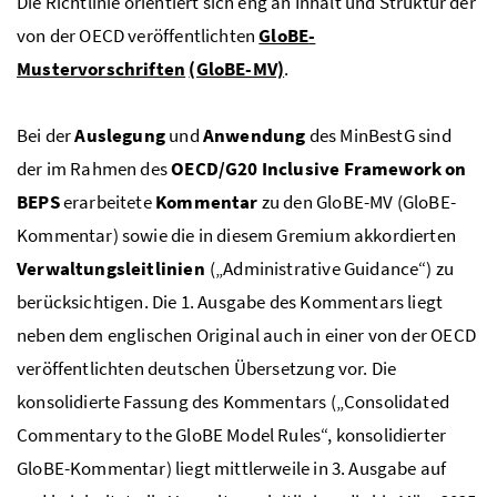
Die Richtlinie orientiert sich eng an Inhalt und Struktur der
von der
OECD
veröffentlichten
GloBE
-
Mustervorschriften
(GloBE-MV)
.
Bei der
Auslegung
und
Anwendung
des
MinBestG
sind
der im Rahmen des
OECD
/G20
Inclusive Framework on
BEPS
erarbeitete
Kommentar
zu den
GloBE
-
MV
(
GloBE
-
Kommentar) sowie die in diesem Gremium akkordierten
Verwaltungsleitlinien
(„
Administrative Guidance
“) zu
berücksichtigen. Die 1. Ausgabe des Kommentars liegt
neben dem englischen Original auch in einer von der
OECD
veröffentlichten deutschen Übersetzung vor. Die
konsolidierte Fassung des Kommentars („
Consolidated
Commentary to the
GloBE
Model Rules
“, konsolidierter
GloBE
-Kommentar) liegt mittlerweile in 3. Ausgabe auf