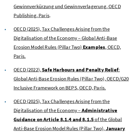
Gewinnverkürzung und Gewinnverlagerung, OECD
Publishing, Paris
.
OECD (2025), Tax Challenges Arising from the
Digitalisation of the Economy – Global Anti-Base
Erosion Model Rules (Pillar Two)
Examples
, OECD,
Paris.
OECD (2022),
Safe Harbours and Penalty Relief
:
Global Anti-Base Erosion Rules (Pillar Two), OECD/G20
Inclusive Framework on BEPS, OECD, Paris.
OECD (2025), Tax Challenges Arising from the
Digitalisation of the Economy –
Administrative
Guidance on Article 8.1.4 and 8.1.5
of the Global
Anti-Base Erosion Model Rules (Pillar Two),
January