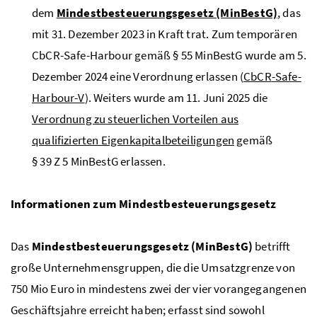
dem
Mindestbesteuerungsgesetz (MinBestG)
, das
mit 31. Dezember 2023 in Kraft trat. Zum temporären
CbCR
-
Safe-Harbour
gemäß § 55
MinBestG
wurde am 5.
Dezember 2024 eine Verordnung erlassen (
CbCR
-
Safe-
Harbour
-V
). Weiters wurde am 11. Juni 2025 die
Verordnung zu steuerlichen Vorteilen aus
qualifizierten Eigenkapitalbeteiligungen
gemäß
§ 39
Z
5
MinBestG
erlassen.
Informationen zum Mindestbesteuerungsgesetz
Das
Mindestbesteuerungsgesetz (MinBestG)
betrifft
große Unternehmensgruppen, die die Umsatzgrenze von
750 Mio Euro in mindestens zwei der vier vorangegangenen
Geschäftsjahre erreicht haben; erfasst sind sowohl