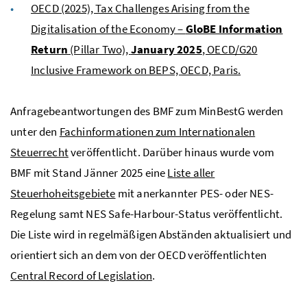
OECD (2025), Tax Challenges Arising from the
Digitalisation of the Economy –
GloBE Information
Return
(Pillar Two),
January 2025
, OECD/G20
Inclusive Framework on BEPS, OECD, Paris.
Anfragebeantwortungen des
BMF
zum
MinBestG
werden
unter den
Fachinformationen zum Internationalen
Steuerrecht
veröffentlicht. Darüber hinaus wurde vom
BMF
mit Stand Jänner 2025 eine
Liste aller
Steuerhoheitsgebiete
mit anerkannter
PES
- oder
NES
-
Regelung samt
NES
Safe-Harbour-Status
veröffentlicht.
Die Liste wird in regelmäßigen Abständen aktualisiert und
orientiert sich an dem von der
OECD
veröffentlichten
Central Record of Legislation
.