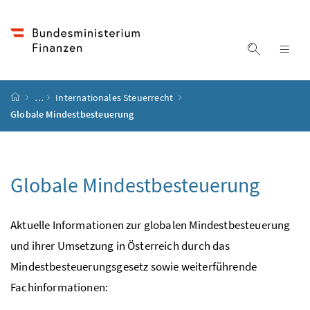
Accesskey
Accesskey
Accesskey
Accesskey
Zum Inhalt
Zum Hauptmenü
Zum Untermenü
Zur Suche
[4]
[1]
[3]
[2]
Suche ein
Nav
Startseite
…
Internationales Steuerrecht
Globale Mindestbesteuerung
Globale Mindestbesteuerung
Aktuelle Informationen zur globalen Mindestbesteuerung
und ihrer Umsetzung in Österreich durch das
Mindestbesteuerungsgesetz sowie weiterführende
Fachinformationen: