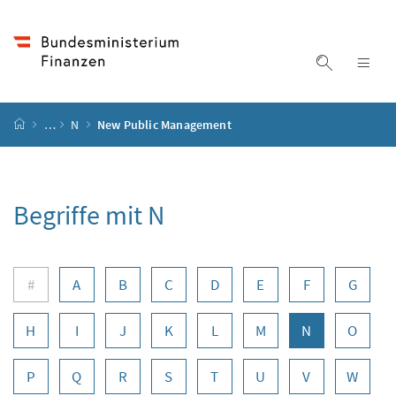
Accesskey
Accesskey
Accesskey
Zum Inhalt
Zum Hauptmenü
Zur Suche
[4]
[1]
[2]
Suche ein
Nav
Startseite
…
N
New Public Management
Begriffe mit N
Buchstabennavigation
#
A
B
C
D
E
F
G
H
I
J
K
L
M
N
O
P
Q
R
S
T
U
V
W