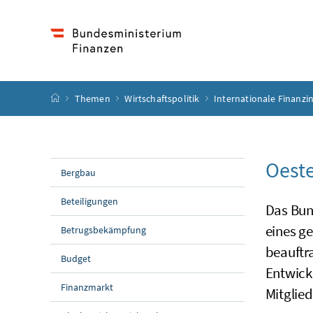
Accesskey
Accesskey
Accesskey
Accesskey
Zum Inhalt
Zum Hauptmenü
Zum Untermenü
Zur Suche
[4]
[1]
[3]
[2]
Startseite
Themen
Wirtschaftspolitik
Internationale Finanzi
Oeste
Bergbau
Beteiligungen
Das Bun
eines ge
Betrugsbekämpfung
beauftra
Budget
Entwick
Finanzmarkt
Mitglie