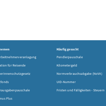
Themen
Häufig gesucht
Arbeitnehmerveranlagung
Pendlerpauschale
ation für Reisende
Kilometergeld
erInnenschutzgesetz
Normverbrauchsabgabe (NoVA)
tfonds
UID-Nummer
rausgabenpauschale
Fristen und Fälligkeiten - Steuern
nus Plus