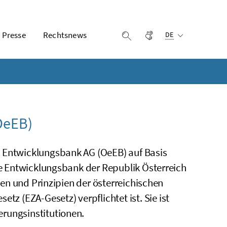
Ausgewählte Sprach
Presse
Rechtsnews
Gebärdensprache
Suche einblenden
DE
OeEB)
e Entwicklungsbank AG (OeEB) auf Basis
lle Entwicklungsbank der Republik Österreich
elen und Prinzipien der österreichischen
 (EZA-Gesetz) verpflichtet ist. Sie ist
rungsinstitutionen.