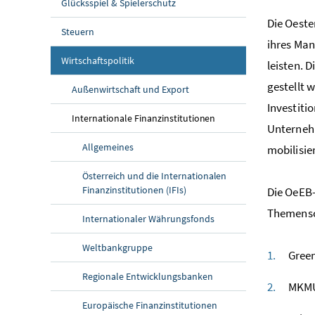
Glücksspiel & Spielerschutz
Die Oeste
Steuern
ihres Man
Wirtschaftspolitik
leisten. 
gestellt 
Außenwirtschaft und Export
Investiti
Internationale Finanzinstitutionen
Unternehm
Allgemeines
mobilisie
Österreich und die Internationalen
Finanzinstitutionen (IFIs)
Die OeEB-
Themensc
Internationaler Währungsfonds
Weltbankgruppe
Gree
Regionale Entwicklungsbanken
MKMU 
Europäische Finanzinstitutionen