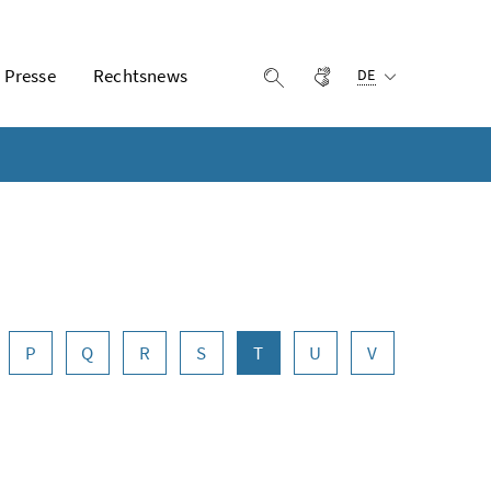
Ausgewählte Sprach
Presse
Rechtsnews
Gebärdensprache
Suche einblenden
DE
P
Q
R
S
T
U
V