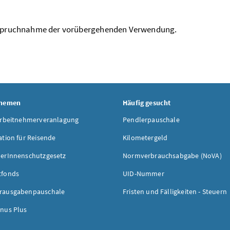
anspruchnahme der vorübergehenden Verwendung.
Themen
Häufig gesucht
Arbeitnehmerveranlagung
Pendlerpauschale
ation für Reisende
Kilometergeld
erInnenschutzgesetz
Normverbrauchsabgabe (NoVA)
tfonds
UID-Nummer
rausgabenpauschale
Fristen und Fälligkeiten - Steuern
nus Plus