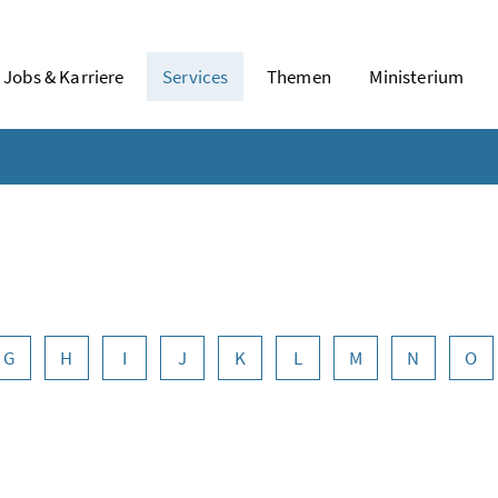
Jobs & Karriere
Services
Themen
Ministerium
G
H
I
J
K
L
M
N
O