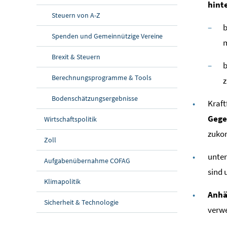
hint
Steuern von A-Z
b
Spenden und Gemeinnützige Vereine
m
Brexit & Steuern
b
Berechnungsprogramme & Tools
z
Bodenschätzungsergebnisse
Kraft
Gege
Wirtschaftspolitik
zukom
Zoll
unter
Aufgabenübernahme COFAG
sind 
Klimapolitik
Anhä
Sicherheit & Technologie
verwe