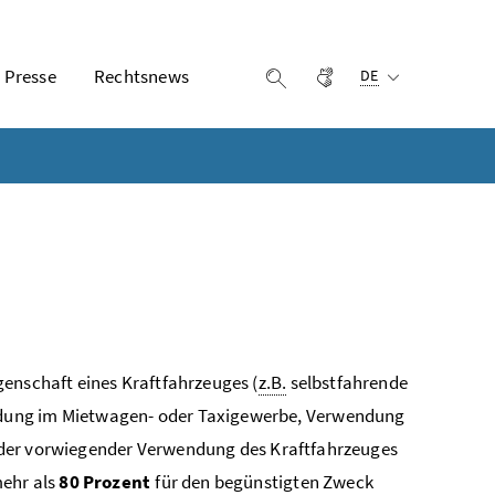
Ausgewählte Sprach
Presse
Rechtsnews
Gebärdensprache
Suche einblenden
DE
genschaft eines Kraftfahrzeuges (
z.B.
selbstfahrende
ung im Mietwagen- oder Taxigewerbe, Verwendung
er oder vorwiegender Verwendung des Kraftfahrzeuges
mehr als
80 Prozent
für den begünstigten Zweck