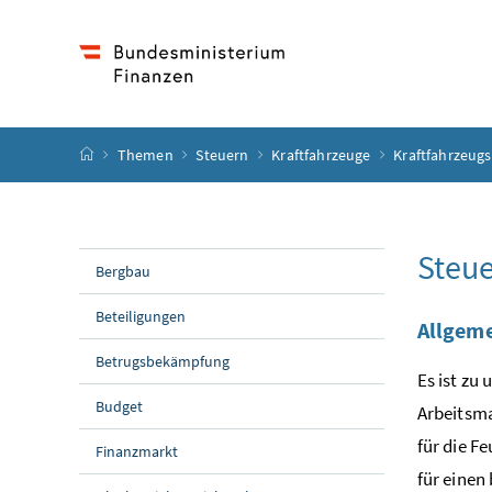
Accesskey
Accesskey
Accesskey
Accesskey
Zum Inhalt
Zum Hauptmenü
Zum Untermenü
Zur Suche
[4]
[1]
[3]
[2]
Startseite
Themen
Steuern
Kraftfahrzeuge
Kraftfahrzeug
Steue
Bergbau
Beteiligungen
Allgem
Betrugsbekämpfung
Es ist zu
Budget
Arbeitsm
für die F
Finanzmarkt
für einen