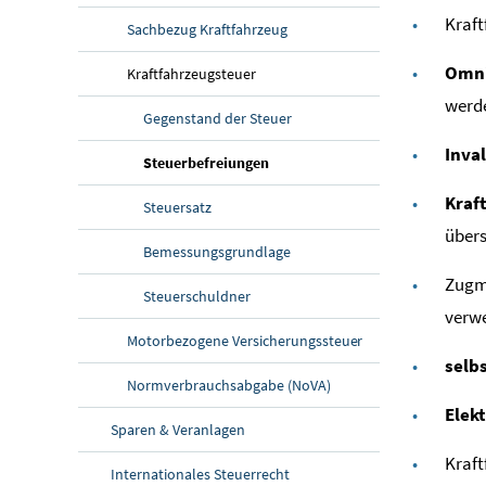
Kraft
Sachbezug Kraftfahrzeug
Omn
Kraftfahrzeugsteuer
werd
Gegenstand der Steuer
Inva
(aktuelle Seite)
Steuerbefreiungen
Kraf
Steuersatz
übers
Bemessungsgrundlage
Zugma
Steuerschuldner
verw
Motorbezogene Versicherungssteuer
selb
Normverbrauchsabgabe (NoVA)
Elek
Sparen & Veranlagen
Kraft
Internationales Steuerrecht