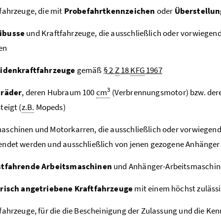
fahrzeuge, die mit
Probefahrtkennzeichen
oder
Überstellu
ibusse
und Kraftfahrzeuge, die ausschließlich oder vorwiegen
en
lidenkraftfahrzeuge
gemäß
§ 2
Z
18
KFG
1967
3
träder
, deren Hubraum 100
cm
(Verbrennungsmotor) bzw. deren
teigt (
z.B.
Mopeds)
schinen und Motorkarren, die ausschließlich oder vorwiegend
endet werden und ausschließlich von jenen gezogene Anhänge
stfahrende Arbeitsmaschinen
und Anhänger-Arbeitsmaschi
trisch angetriebene Kraftfahrzeuge
mit einem höchst zuläs
fahrzeuge, für die die Bescheinigung der Zulassung und die Ke