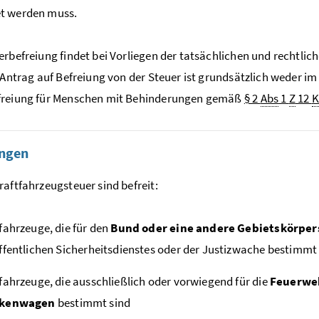
t werden muss.
erbefreiung findet bei Vorliegen der tatsächlichen und rechtli
n Antrag auf Befreiung von der Steuer ist grundsätzlich weder 
freiung für Menschen mit Behinderungen gemäß
§ 2
Abs
1
Z
12
K
ungen
raftfahrzeugsteuer sind befreit:
fahrzeuge, die für den
Bund oder eine andere Gebietskörper
ffentlichen Sicherheitsdienstes oder der Justizwache bestimmt
fahrzeuge, die ausschließlich oder vorwiegend für die
Feuerwe
nkenwagen
bestimmt sind