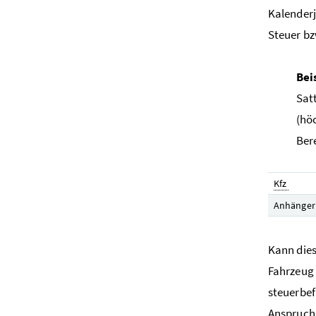
Kalenderj
Steuer bz
Bei
Sat
(hö
Ber
Kfz
Anhänger
Kann dies
Fahrzeu
steuerbef
Anspruch 