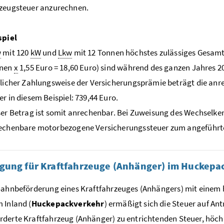
rzeugsteuer anzurechnen.
spiel
w
mit 120
kW
und
Lkw
mit 12 Tonnen höchstes zulässiges Gesamt
nen
x
1,55 Euro = 18,60 Euro) sind während des ganzen Jahres 
rlicher Zahlungsweise der Versicherungsprämie beträgt die a
r in diesem Beispiel: 739,44 Euro.
ser Betrag ist somit anrechenbar. Bei Zuweisung des Wechselke
echenbare motorbezogene Versicherungssteuer zum angeführte
gung für Kraftfahrzeuge (Anhänger) im Huckepa
Bahnbeförderung eines Kraftfahrzeuges (Anhängers) mit einem
 Inland (
Huckepackverkehr
) ermäßigt sich die Steuer auf An
derte Kraftfahrzeug (Anhänger) zu entrichtenden Steuer, höch