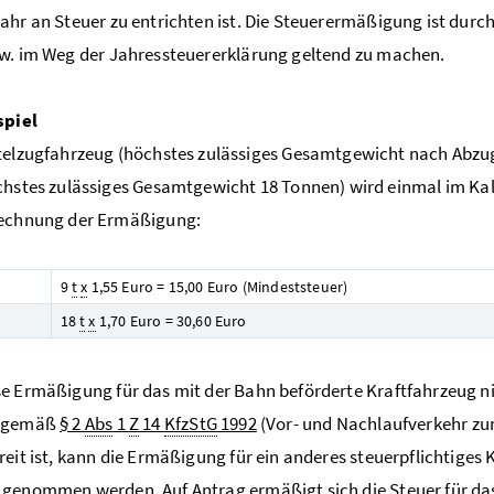
ahr an Steuer zu entrichten ist. Die Steuerermäßigung ist durch
w. im Weg der Jahressteuererklärung geltend zu machen.
spiel
telzugfahrzeug (höchstes zulässiges Gesamtgewicht nach Abzug
chstes zulässiges Gesamtgewicht 18 Tonnen) wird einmal im Ka
echnung der Ermäßigung:
9
t
x
1,55 Euro = 15,00 Euro (Mindeststeuer)
18
t
x
1,70 Euro = 30,60 Euro
e Ermäßigung für das mit der Bahn beförderte Kraftfahrzeug n
g gemäß
§ 2
Abs
1
Z
14
KfzStG
1992
(Vor- und Nachlaufverkehr zu
reit ist, kann die Ermäßigung für ein anderes steuerpflichtiges
genommen werden. Auf Antrag ermäßigt sich die Steuer für das 