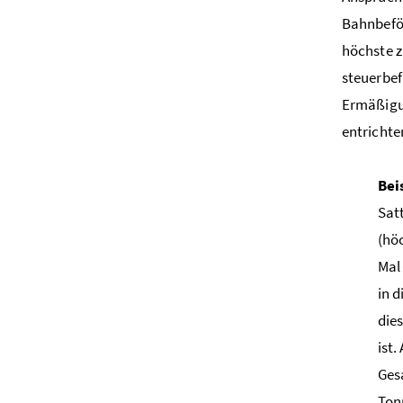
Bahnbeför
höchste z
steuerbef
Ermäßigun
entrichte
Bei
Sat
(hö
Mal
in 
die
ist
Ges
Ton