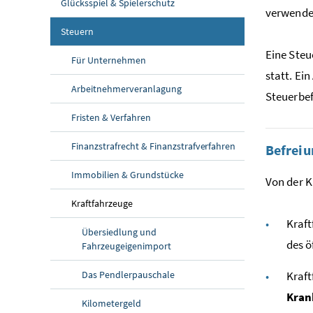
Glücksspiel & Spielerschutz
verwende
Steuern
Eine Steu
Für Unternehmen
statt. Ei
Arbeitnehmerveranlagung
Steuerbe
Fristen & Verfahren
Finanzstrafrecht & Finanzstrafverfahren
Befrei
Immobilien & Grundstücke
Von der K
Kraftfahrzeuge
Kraft
Übersiedlung und
des ö
Fahrzeugeigenimport
Das Pendlerpauschale
Kraft
Kra
Kilometergeld