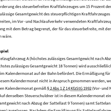
derung des steuerbefreiten Kraftfahrzeuges um 15 Prozent der
ulässige Gesamtgewicht des steuerpflichtigen Kraftfahrzeuges
reiten, im Vor- und Nachlaufverkehr verwendeten Kraftfahrzeuge
g mit dem Betrag begrenzt, der für das steuerbefreite, mit de
n wäre.
spiel
telzugfahrzeug A (höchstes zulässiges Gesamtgewicht nach Abz
chstes zulässiges Gesamtgewicht 18 Tonnen) wird ausschließlic
 im Kalendermonat auf der Bahn befördert. Die Ermäßigung für
diesem Kalendermonat nicht in Anspruch genommen werden, wei
sen Kalendermonat gemäß
§ 2
Abs
1
Z
14
KfzStG
1992
(Vor- und 
. Auf denselben Steuerschuldner ist in diesem Kalendermonat ei
amtgewicht nach Abzug der Sattellast 9 Tonnen) samt Sattelan
nen) zugelassen. Nachdem die Ermäßigung für Sattelzugfahrze