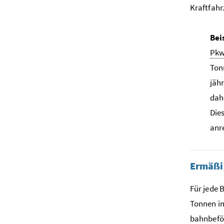
Kraftfah
Bei
Pk
Ton
jäh
dahe
Die
anr
Ermäßi
Für jede 
Tonnen im
bahnbeför