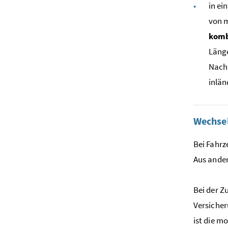
in ei
von m
komb
Länge
Nachl
inlän
Wechse
Bei Fahrz
Aus ander
Bei der Z
Versicher
ist die m