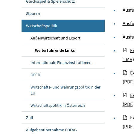
Glücksspiel & Spielerschutz
Ausfu
Steuern
Ausfu
Wirtschaftspolitik
Ausf
Außenwirtschaft und Export
E
(aktuelle Seite)
Weiterführende Links
1 MB
Internationale Finanzinstitutionen
E
OECD
(PDF,
Wirtschafts- und Währungspolitik in der
EU
E
(PDF,
Wirtschaftspolitik in Österreich
E
Zoll
(PDF,
Aufgabenübernahme COFAG