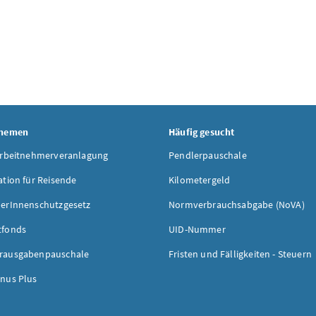
Themen
Häufig gesucht
Arbeitnehmerveranlagung
Pendlerpauschale
ation für Reisende
Kilometergeld
erInnenschutzgesetz
Normverbrauchsabgabe (NoVA)
tfonds
UID-Nummer
rausgabenpauschale
Fristen und Fälligkeiten - Steuern
nus Plus