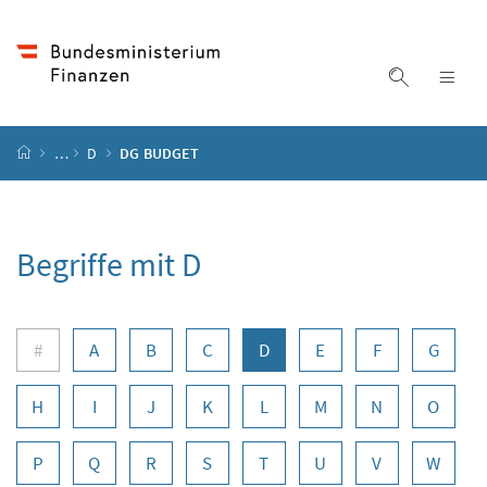
Accesskey
Accesskey
Accesskey
Zum Inhalt
Zum Hauptmenü
Zur Suche
[4]
[1]
[2]
Suche ein
Nav
Startseite
…
D
DG BUDGET
Begriffe mit D
Buchstabennavigation
#
A
B
C
D
E
F
G
H
I
J
K
L
M
N
O
P
Q
R
S
T
U
V
W