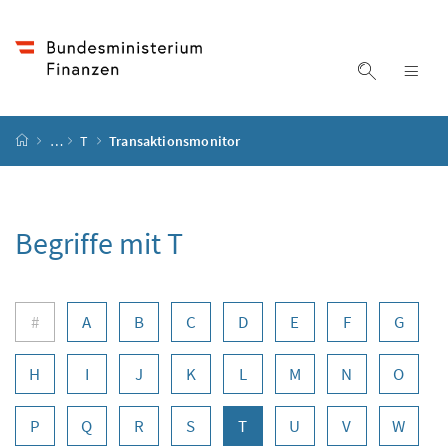
Accesskey
Accesskey
Accesskey
Zum Inhalt
Zum Hauptmenü
Zur Suche
[4]
[1]
[2]
Suche ein
Nav
Startseite
…
T
Transaktionsmonitor
Begriffe mit T
Buchstabennavigation
#
A
B
C
D
E
F
G
H
I
J
K
L
M
N
O
P
Q
R
S
T
U
V
W