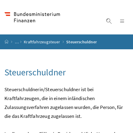
Accesskey
Accesskey
Accesskey
Accesskey
Zum Inhalt
Zum Hauptmenü
Zum Untermenü
Zur Suche
[4]
[1]
[3]
[2]
Suche ein
Nav
Startseite
…
Kraftfahrzeugsteuer
Steuerschuldner
Steuerschuldner
Steuerschuldnerin/Steuerschuldner ist bei
Kraftfahrzeugen, die in einem inländischen
Zulassungsverfahren zugelassen wurden, die Person, für
die das Kraftfahrzeug zugelassen ist.