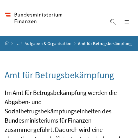
Accesskey
Accesskey
Accesskey
Accesskey
Zum Inhalt
Zum Hauptmenü
Zum Untermenü
Zur Suche
[4]
[1]
[3]
[2]
Suche ein
Nav
Startseite
…
Aufgaben & Organisation
Amt für Betrugsbekämpfung
Amt für Betrugsbekämpfung
Im Amt für Betrugsbekämpfung werden die
Abgaben- und
Sozialbetrugsbekämpfungseinheiten des
Bundesministeriums für Finanzen
zusammengeführt. Dadurch wird eine