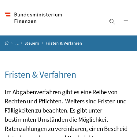
Accesskey
Accesskey
Accesskey
Accesskey
Zum Inhalt
Zum Hauptmenü
Zum Untermenü
Zur Suche
[4]
[1]
[3]
[2]
Suche ein
Nav
Startseite
…
Steuern
Fristen & Verfahren
Fristen & Verfahren
Im Abgabenverfahren gibt es eine Reihe von
Rechten und Pflichten. Weiters sind Fristen und
Fälligkeiten zu beachten. Es gibt unter
bestimmten Umständen die Möglichkeit
Ratenzahlungen zu vereinbaren, einen Bescheid