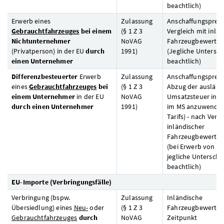
beachtlich)
Erwerb eines
Zulassung
Anschaffungspreis
Gebrauchtfahrzeuges
bei einem
(§ 1
Z
3
Vergleich mit inlä
Nichtunternehmer
NoVAG
Fahrzeugbewertun
(Privatperson) in der
EU
durch
1991)
(Jegliche Untersch
einen Unternehmer
beachtlich)
Differenzbesteuerter
Erwerb
Zulassung
Anschaffungspreis
eines
Gebrauchtfahrzeuges
bei
(§ 1
Z
3
Abzug der ausländ
einem Unternehmer
in der
EU
NoVAG
Umsatzsteuer in H
durch einen Unternehmer
1991)
im
MS
anzuwende
Tarifs) - nach Verg
inländischer
Fahrzeugbewertun
(bei Erwerb von Pr
jegliche Unterschr
beachtlich)
EU
-Importe (Verbringungsfälle)
Verbringung (bspw.
Zulassung
Inländische
Übersiedlung) eines
Neu-
oder
(§ 1
Z
3
Fahrzeugbewertun
Gebrauchtfahrzeuges
durch
NoVAG
Zeitpunkt