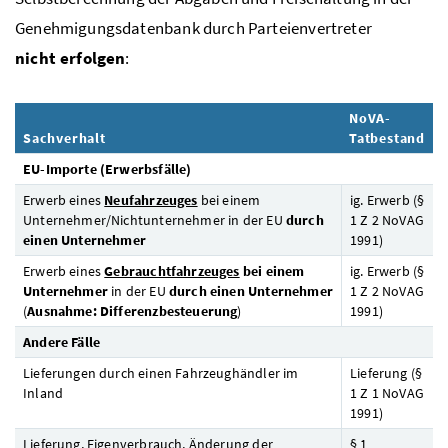
Genehmigungsdatenbank durch Parteienvertreter
nicht erfolgen
:
NoVA
-
Sachverhalt
Tatbestand
EU
-Importe (Erwerbsfälle)
Erwerb eines
Neufahrzeuges
bei einem
ig.
Erwerb (§
Unternehmer/Nichtunternehmer in der
EU
durch
1
Z
2
NoVAG
einen Unternehmer
1991)
Erwerb eines
Gebrauchtfahrzeuges
bei einem
ig.
Erwerb (§
Unternehmer
in der
EU
durch einen Unternehmer
1
Z
2
NoVAG
(
Ausnahme: Differenzbesteuerung
)
1991)
Andere Fälle
Lieferungen durch einen Fahrzeughändler im
Lieferung (§
Inland
1
Z
1
NoVAG
1991)
Lieferung, Eigenverbrauch, Änderung der
§ 1