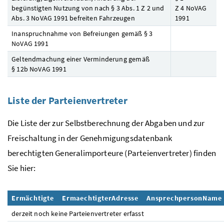
begünstigten Nutzung von nach § 3
Abs.
1
Z
2 und
Z
4
NoVAG
Abs.
3
NoVAG
1991 befreiten Fahrzeugen
1991
Inanspruchnahme von Befreiungen gemäß § 3
NoVAG
1991
Geltendmachung einer Verminderung gemäß
§ 12b
NoVAG
1991
Liste der Parteienvertreter
Die Liste der zur Selbstberechnung der Abgaben und zur
Freischaltung in der Genehmigungsdatenbank
berechtigten Generalimporteure (Parteienvertreter) finden
Sie hier:
Ermächtigte
ErmaechtigterAdresse
AnsprechpersonName
derzeit noch keine Parteienvertreter erfasst