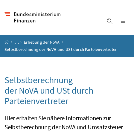
Accesskey
Accesskey
Accesskey
Accesskey
Zum Inhalt
Zum Hauptmenü
Zum Untermenü
Zur Suche
[4]
[1]
[3]
[2]
Suche ein
Nav
Startseite
…
Erhebung der NoVA
Selbstberechnung der NoVA und USt durch Parteienvertreter
Selbstberechnung
der
NoVA
und
USt
durch
Parteienvertreter
Hier erhalten Sie nähere Informationen zur
Selbstberechnung der
NoVA
und Umsatzsteuer