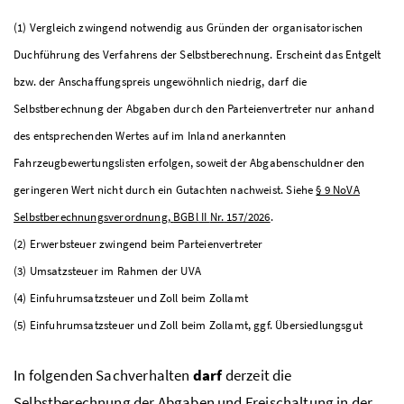
(1) Vergleich zwingend notwendig aus Gründen der organisatorischen
Duchführung des Verfahrens der Selbstberechnung. Erscheint das Entgelt
bzw. der Anschaffungspreis ungewöhnlich niedrig, darf die
Selbstberechnung der Abgaben durch den Parteienvertreter nur anhand
des entsprechenden Wertes auf im Inland anerkannten
Fahrzeugbewertungslisten erfolgen, soweit der Abgabenschuldner den
geringeren Wert nicht durch ein Gutachten nachweist. Siehe
§ 9
NoVA
Selbstberechnungsverordnung,
BGBl
II
Nr.
157/2026
.
(2) Erwerbsteuer zwingend beim Parteienvertreter
(3) Umsatzsteuer im Rahmen der
UVA
(4) Einfuhrumsatzsteuer und Zoll beim Zollamt
(5) Einfuhrumsatzsteuer und Zoll beim Zollamt,
ggf.
Übersiedlungsgut
In folgenden Sachverhalten
darf
derzeit die
Selbstberechnung der Abgaben und Freischaltung in der