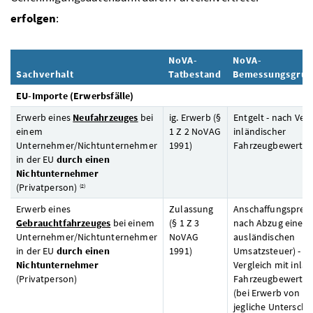
erfolgen
:
NoVA
-
NoVA-
Sachverhalt
Tatbestand
Bemessungsgrun
EU
-Importe (Erwerbsfälle)
Erwerb eines
Neufahrzeuges
bei
ig.
Erwerb (§
Entgelt - nach Verg
einem
1
Z
2
NoVAG
inländischer
Unternehmer/Nichtunternehmer
1991)
Fahrzeugbewertun
in der
EU
durch einen
Nichtunternehmer
(Privatperson)
(2)
Erwerb eines
Zulassung
Anschaffungspreis 
Gebrauchtfahrzeuges
bei einem
(§ 1
Z
3
nach Abzug einer
Unternehmer/Nichtunternehmer
NoVAG
ausländischen
in der
EU
durch einen
1991)
Umsatzsteuer) - n
Nichtunternehmer
Vergleich mit inlä
(Privatperson)
Fahrzeugbewertun
(bei Erwerb von Pr
jegliche Unterschr