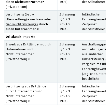
einen Nichtunternehmer
1991)
der Selbstberech
(Privatperson)
Verbringung (bspw.
Zulassung
Inländische
Übersiedlung) eines
Neu-
oder
(§ 1
Z
3
Fahrzeugbewertun
Gebrauchtfahrzeuges
durch
NoVAG
Zeitpunkt
einen Unternehmer
1991)
der Selbstberech
(3)
Drittlands-Importe
Erwerb aus Drittländern durch
Zulassung
Anschaffungspreis 
Unternehmer und
(§ 1
Z
3
nach Abzug einer
Nichtunternehmer
NoVAG
ausländischen
(Privatperson)
1991)
Umsatzsteuer) - n
(4)
Vergleich mit inlä
Fahrzeugbewertun
(Jegliche Untersch
beachtlich)
Verbringung aus Drittländern
Zulassung
Inländische
durch Unternehmer und
(§ 1
Z
3
Fahrzeugbewertun
Nichtunternehmer
NoVAG
Zeitpunkt
(Privatperson)
1991)
der Selbstberech
(5)