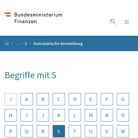
Accesskey
Accesskey
Accesskey
Zum Inhalt
Zum Hauptmenü
Zur Suche
[4]
[1]
[2]
Suche ein
Nav
Startseite
…
S
Summarische Anmeldung
Begriffe mit S
Buchstabennavigation
#
A
B
C
D
E
F
G
H
I
J
K
L
M
N
O
P
Q
R
S
T
U
V
W