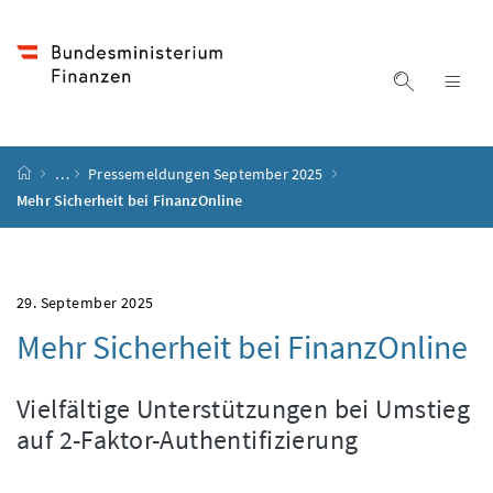
Accesskey
Accesskey
Accesskey
Accesskey
Zum Inhalt
Zum Hauptmenü
Zum Untermenü
Zur Suche
[4]
[1]
[3]
[2]
Suche ein
Nav
Startseite
…
Pressemeldungen September 2025
Mehr Sicherheit bei FinanzOnline
29. September 2025
Mehr Sicherheit bei FinanzOnline
Vielfältige Unterstützungen bei Umstieg
auf 2-Faktor-Authentifizierung