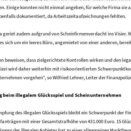
en. Einige konnten nicht einmal angeben, für welche Firma sie 
enfalls dokumentiert, da Arbeitszeitaufzeichnungen fehlten.
a geriet zudem aufgrund von Scheinfirmenverdacht ins Visier. W
es sich um ein leeres Büro, angemietet von einer anderen, berei
en beweisen, dass zielgerichtete Kontrollen wirken und den lega
izei wird daher weiterhin mit risikoorientierten Schwerpunktk
ernehmen vorgehen“, so Wilfried Lehner, Leiter der Finanzpolize
 beim illegalem Glücksspiel und Scheinunternehmen
pfung des illegalen Glücksspiels bleibt ein Schwerpunkt der Fin
afanträgen mit einer Gesamtstrafhöhe von 431.000 Euro. 15 Gl
ngen der illegalen Anbieter hat zu einer allgemeinen Marktbere