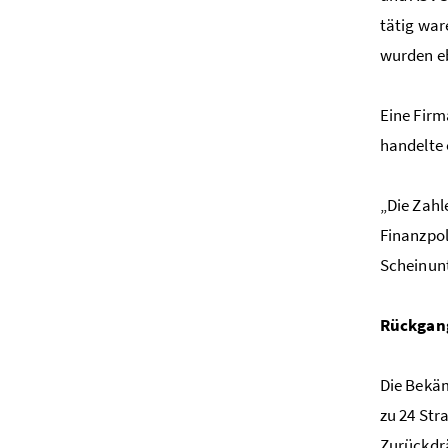
tätig war
wurden eb
Eine Firm
handelte 
„Die Zahl
Finanzpol
Scheinunt
Rückgang
Die Bekäm
zu 24 Str
Zurückdrä