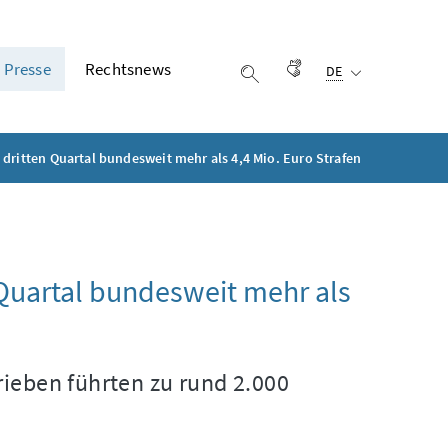
Ausgewählte Sprach
Presse
Rechtsnews
Gebärdensprache
DE
Suche einblenden
 dritten Quartal bundesweit mehr als 4,4 Mio. Euro Strafen
 Quartal bundesweit mehr als
rieben führten zu rund 2.000