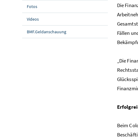
Die Finan
Fotos
Arbeitneh
Videos
Gesamtstr
BMF.Geldanschauung
Fällen un
Bekämpfun
„Die Fina
Rechtssta
Glücksspi
Finanzmin
Erfolgre
Beim Cold
Beschäfti