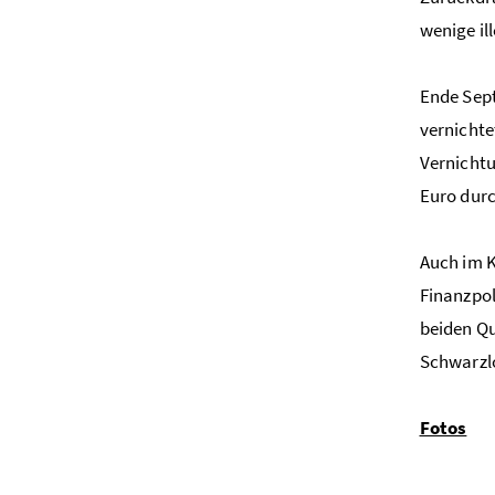
wenige il
Ende Sept
vernichte
Vernichtu
Euro durc
Auch im K
Finanzpol
beiden Qu
Schwarzl
Fotos