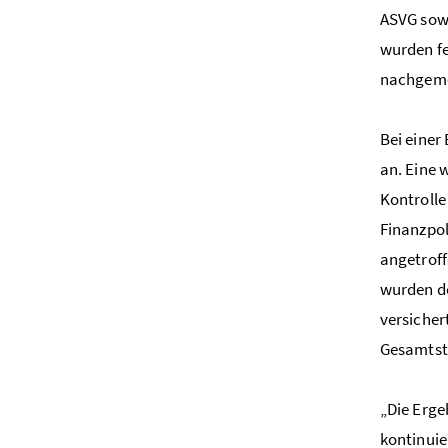
ASVG sowi
wurden fe
nachgeme
Bei einer
an. Eine 
Kontrolle
Finanzpol
angetroff
wurden de
versicher
Gesamtstr
„Die Erge
kontinui