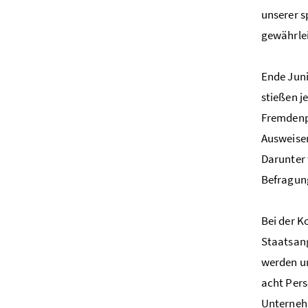
unserer s
gewährlei
Ende Juni
stießen j
Fremdenpo
Ausweisen
Darunter 
Befragung
Bei der K
Staatsang
werden un
acht Pers
Unternehm