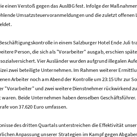
e einen Verstoß gegen das AuslBG fest. Infolge der Maßnahme
hlende Umsatzsteuervoranmeldungen und die zuletzt offenen L
ldet.
 Beschäftigungskontrolle in einem Salzburger Hotel Ende Juli tr
weitere Person, die sich als "Vorarbeiter" ausgab, erschien spä
 sozialversichert. Vier Ausländer wurden aufgrund illegalen Auf
izei zwei beteiligte Unternehmen. Im Rahmen weiterer Ermittl
enen Arbeiter noch am Abend der Kontrolle um 23:15 Uhr zur S
r "Vorarbeiter" und zwei weitere Dienstnehmer rückwirkend zu
t waren. Beide Unternehmen haben denselben Geschäftsführer. E
afe von 37.620 Euro umfassen.
bnisse des dritten Quartals unterstreichen die Effektivität unse
erlichen Anpassung unserer Strategien im Kampf gegen Abgabe