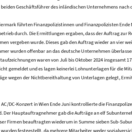
 beiden Geschäftsführer des inländischen Unternehmens nach 
eiermark führten Finanzpolizistinnen und Finanzpolizisten End
betrieb durch. Die Ermittlungen ergaben, dass der Auftrag zur 
en vergeben wurde. Dieses gab den Auftrag wieder an vier we
hmer wurden offenbar an das deutsche Unternehmen überlassen
itaufzeichnungen waren von Juli bis Oktober 2024 insgesamt 17
cht gemeldet und es lagen keinerlei Lohnunterlagen für die Mit
äge wegen der Nichtbereithaltung von Unterlagen gelegt, Erm
 AC/DC-Konzert in Wien Ende Juni kontrollierte die Finanzpoliz
. Der Hauptauftragnehmer gab die Aufträge an elf Subunterneh
ieser Firmen beauftragten wiederum in Summe sieben Sub-Subu
wurden festgestellt, da mehrere Mitarbeiter weder sozialversic