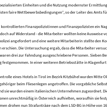
pezialisierten Einheiten und die Nutzung modernster Ermittlun
sten faire Wettbewerbsbedingungen“, so der Leiter des Amts fü
 kontrollierten Finanzpolizistinnen und Finanzpolizisten ein Na
edoch auf Widerstand - die Mitarbeiter wollten keine Ausweise 
lizei angefordert und eine weitere Mitarbeiterin stellte den Kon
 erschien. Die Untersuchung ergab, dass die Mitarbeiter versuch
waren drei zur Fahndung ausgeschriebene Personen. Sieben Be
 festgenommen. In einer weiteren Betriebsstätte in Klagenfur
ontrolle eines Hotels in Tirol im Bezirk Kitzbühel wurden Mitte 
ehöriger beim Fliesenlegen angetroffen. Die vorgebliche Selbst
d sie wurden einem italienischen Unternehmen zugeordnet. Die F
onen unrechtmäßig in Österreich aufhielten, woraufhin sie 
en drohen nun Strafanträge nach dem LSD-BG in Höhe von 16.00