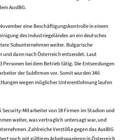
dem AuslBG.
e November eine Beschäftigungskontrolle in einem
Reinigung des Industriegeländes an ein deutsches
itere Subunternehmen weiter. Bulgarische
 und dann nach Österreich entsendet. Laut
3 Personen bei dem Betrieb tätig. Die Entsendungen
arbeiter der Subfirmen vor. Somit wurden 346
ittlungen wegen möglicher Unterentlohnung laufen
ei Security-Mitarbeiter von 18 Firmen im Stadion und
men weiter, was vertraglich untersagt war, und
nternehmen. Zahlreiche Verstöße gegen das AuslBG
hert noch mit gültigen Arbeitspapieren in Österreich