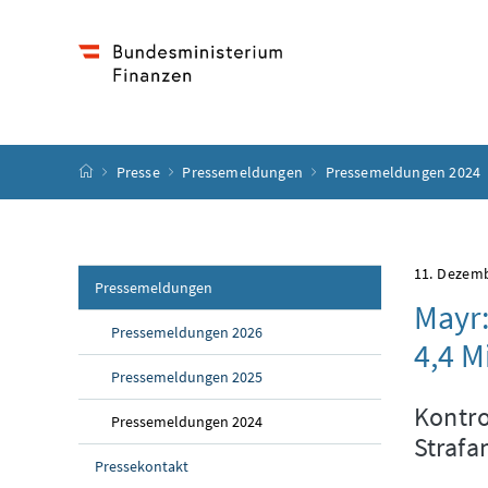
Accesskey
Accesskey
Accesskey
Accesskey
Zum Inhalt
Zum Hauptmenü
Zum Untermenü
Zur Suche
[4]
[1]
[3]
[2]
Startseite
Presse
Pressemeldungen
Pressemeldungen 2024
11. Dezem
Pressemeldungen
Mayr:
Pressemeldungen 2026
4,4 M
Pressemeldungen 2025
Kontro
Pressemeldungen 2024
Strafa
Pressekontakt