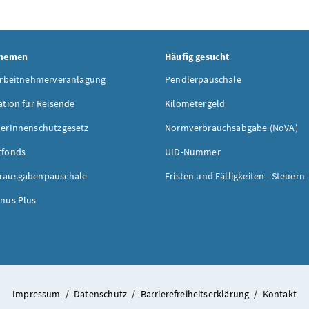
Themen
Häufig gesucht
Arbeitnehmerveranlagung
Pendlerpauschale
ation für Reisende
Kilometergeld
erInnenschutzgesetz
Normverbrauchsabgabe (NoVA)
tfonds
UID-Nummer
rausgabenpauschale
Fristen und Fälligkeiten - Steuern
nus Plus
Impressum
/
Datenschutz
/
Barrierefreiheitserklärung
/
Kontakt