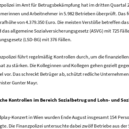
zpolizei im Amt für Betrugsbekämpfung hat im dritten Quarta
merinnen und Arbeitnehmer in 5.982 Betrieben überprüft. Das fü
afhöhe von 4.379.350 Euro. Die meisten Verstöße betreffen da
d das allgemeine Sozialversicherungsgesetz (ASVG) mit 725 Fäl
gsgesetz (LSD-BG) mit 376 Fällen.
nzpolizei führt regelmäßig Kontrollen durch, um die finanzielle
at zu stärken. Die Kolleginnen und Kollegen gehen gezielt gege
el vor. Das schreckt Betrüger ab, schützt redliche Unternehmen
ister Gunter Mayr.
iche Kontrollen im Bereich Sozialbetrug und Lohn- und So
play-Konzert in Wien wurden Ende August insgesamt 154 Person
gte. Die Finanzpolizei untersuchte dabei zwölf Betriebe aus der