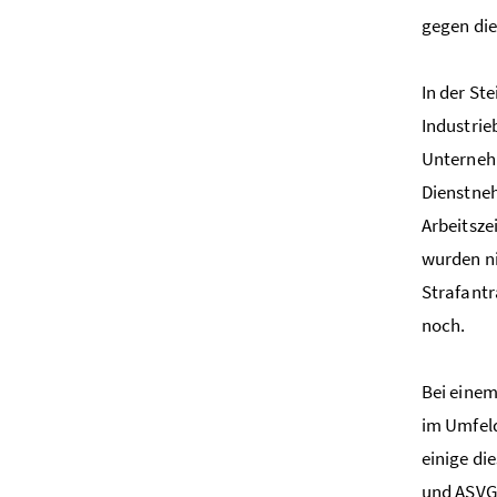
gegen die
In der St
Industrie
Unternehm
Dienstne
Arbeitsze
wurden ni
Strafantr
noch.
Bei einem
im Umfeld
einige d
und ASVG 