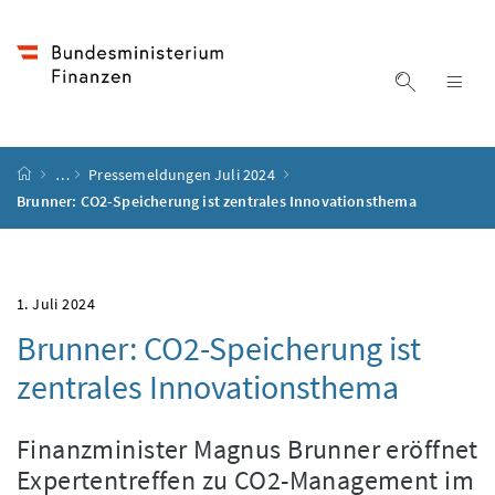
Accesskey
Accesskey
Accesskey
Accesskey
Zum Inhalt
Zum Hauptmenü
Zum Untermenü
Zur Suche
[4]
[1]
[3]
[2]
Suche ein
Nav
Startseite
…
Pressemeldungen Juli 2024
Brunner: CO2-Speicherung ist zentrales Innovationsthema
1. Juli 2024
Brunner: CO2-Speicherung ist
zentrales Innovationsthema
Finanzminister Magnus Brunner eröffnet
Expertentreffen zu CO2-Management im