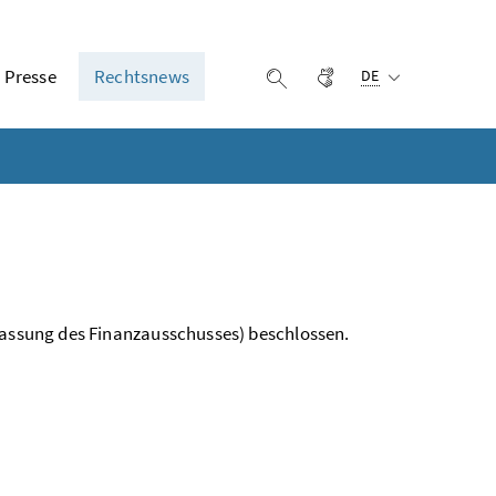
Ausgewählte Sprach
Presse
Rechtsnews
Gebärdensprache
Suche einblenden
DE
 Fassung des Finanzausschusses) beschlossen.