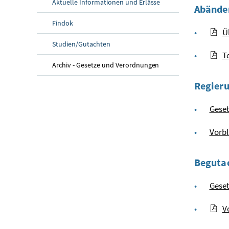
Aktuelle Informationen und Erlässe
Abänder
Findok
Ü
Studien/Gutachten
T
Archiv - Gesetze und Verordnungen
Regier
Geset
Vorbl
Beguta
Geset
V