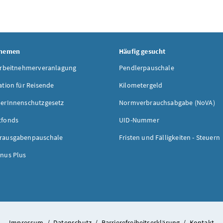
Themen
Häufig gesucht
Arbeitnehmerveranlagung
Pendlerpauschale
ation für Reisende
Kilometergeld
erInnenschutzgesetz
Normverbrauchsabgabe (NoVA)
tfonds
UID-Nummer
rausgabenpauschale
Fristen und Fälligkeiten - Steuern
nus Plus
Impressum
/
Datenschutz
/
Barrierefreiheitserklärung
/
Kontakt