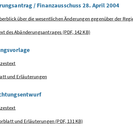
ungsantrag / Finanzausschuss 28. April 2004
berblick über die wesentlichen Änderungen gegenüber der Reg
ext des Abänderungsantrages
(PDF, 142 KB)
ungsvorlage
zestext
att und Erläuterungen
chtungsentwurf
zestext
orblatt und Erläuterungen
(PDF, 131 KB)