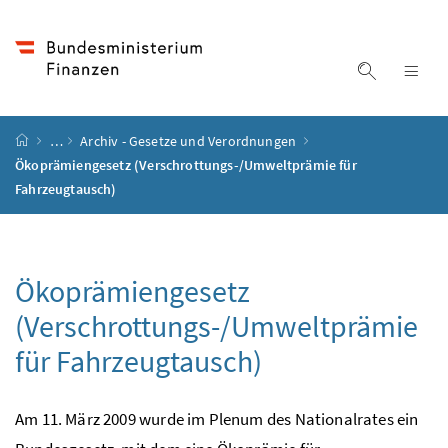
Accesskey
Accesskey
Accesskey
Accesskey
Zum Inhalt
Zum Hauptmenü
Zum Untermenü
Zur Suche
[4]
[1]
[3]
[2]
Suche ein
Nav
Startseite
…
Archiv - Gesetze und Verordnungen
Ökoprämiengesetz (Verschrottungs-/Umweltprämie für
Fahrzeugtausch)
Ökoprämiengesetz
(Verschrottungs-/Umweltprämie
für Fahrzeugtausch)
Am 11. März 2009 wurde im Plenum des Nationalrates ein